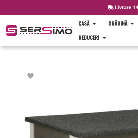
Skip
Livrare 14
to
content
CASĂ
GRĂDINĂ
REDUCERI