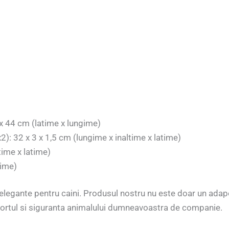
 x 44 cm (latime x lungime)
2): 32 x 3 x 1,5 cm (lungime x inaltime x latime)
time x latime)
time)
 elegante pentru caini. Produsul nostru nu este doar un adapo
ortul si siguranta animalului dumneavoastra de companie.