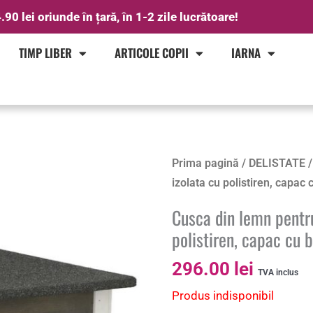
.90 lei oriunde în țară, în 1-2 zile lucrătoare!
TIMP LIBER
ARTICOLE COPII
IARNA
Prima pagină
/
DELISTATE
/
izolata cu polistiren, capac
Cusca din lemn pentru
polistiren, capac cu
296.00
lei
TVA inclus
Produs indisponibil