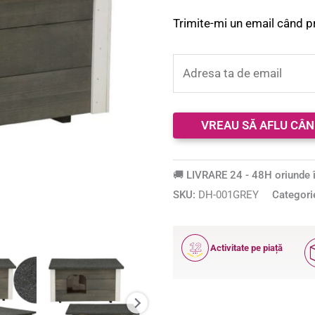
Trimite-mi un email când p
🚚 LIVRARE 24 - 48H oriunde î
SKU:
DH-001GREY
Categori
12
Activitate pe piață
ANI