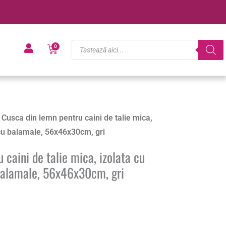
Products
Cart
0
search
 Cusca din lemn pentru caini de talie mica,
 cu balamale, 56x46x30cm, gri
 caini de talie mica, izolata cu
 balamale, 56x46x30cm, gri