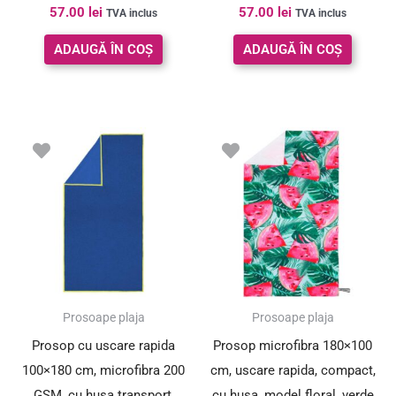
57.00
lei
57.00
lei
TVA inclus
TVA inclus
ADAUGĂ ÎN COȘ
ADAUGĂ ÎN COȘ
Prosoape plaja
Prosoape plaja
Prosop cu uscare rapida
Prosop microfibra 180×100
100×180 cm, microfibra 200
cm, uscare rapida, compact,
GSM, cu husa transport,
cu husa, model floral, verde