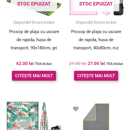
STOC EPUIZAT
STOC EPUIZAT
SUPER PREȚ!
Disponibil livrare locker
Disponibil livrare locker
Prosop de plaja cu uscare
Prosop de plaja cu uscare
de rapida, husa de
de rapida, husa de
transport, 90x180cm, gri
transport, 40x80cm, roz
62.00
lei
29.00
lei
27.00
lei
TVA inclus
TVA inclus
CITEȘTE MAI MULT
CITEȘTE MAI MULT
Prețul
Prețul
inițial
curent
a
este:
fost:
66.00 lei.
73.00 lei.