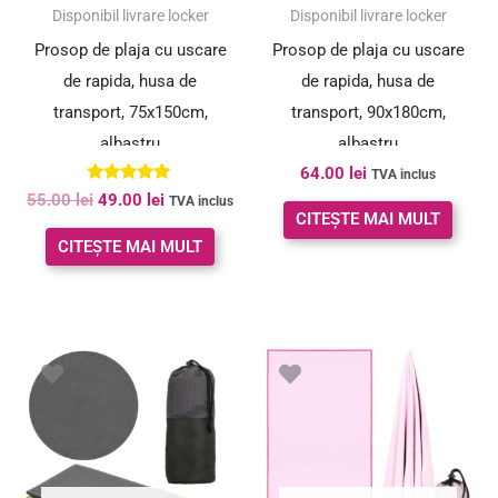
SUPER PREȚ!
Disponibil livrare locker
Disponibil livrare locker
Prosop de plaja cu uscare
Prosop de plaja cu uscare
de rapida, husa de
de rapida, husa de
transport, 75x150cm,
transport, 90x180cm,
albastru
albastru
64.00
lei
TVA inclus
Evaluat la
55.00
lei
49.00
lei
TVA inclus
5.00
CITEȘTE MAI MULT
din 5
CITEȘTE MAI MULT
Prețul
Prețul
inițial
curent
a
este:
fost:
27.00 lei.
29.00 lei.