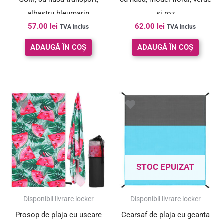
albastru bleumarin
si roz
57.00
lei
62.00
lei
TVA inclus
TVA inclus
ADAUGĂ ÎN COȘ
ADAUGĂ ÎN COȘ
Prețul
Prețul
Prețul
Prețul
inițial
curent
inițial
curent
a
este:
a
este:
fost:
66.00 lei.
fost:
45.00 lei.
73.00 lei.
50.00 lei.
STOC EPUIZAT
SUPER PREȚ!
SUPER PREȚ!
Disponibil livrare locker
Disponibil livrare locker
Prosop de plaja cu uscare
Cearsaf de plaja cu geanta