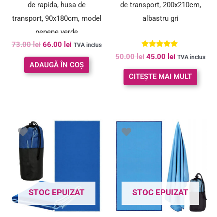
de rapida, husa de
de transport, 200x210cm,
transport, 90x180cm, model
albastru gri
pepene verde
73.00
lei
66.00
lei
TVA inclus
Evaluat la
50.00
lei
45.00
lei
TVA inclus
5.00
ADAUGĂ ÎN COȘ
din 5
CITEȘTE MAI MULT
Prețul
Prețul
inițial
curent
a
este:
fost:
49.00 lei.
55.00 lei.
STOC EPUIZAT
STOC EPUIZAT