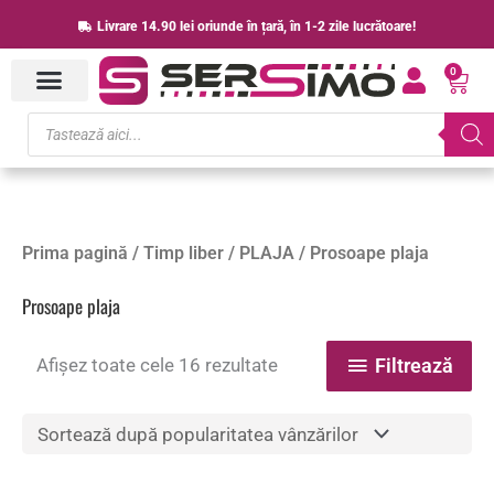
Skip
Livrare 14.90 lei oriunde în țară, în 1-2 zile lucrătoare!
to
0
content
Cart
Products
search
Sortat
Prima pagină
/
Timp liber
/
PLAJA
/ Prosoape plaja
după
popularitate
Prosoape plaja
Afișez toate cele 16 rezultate
Filtrează