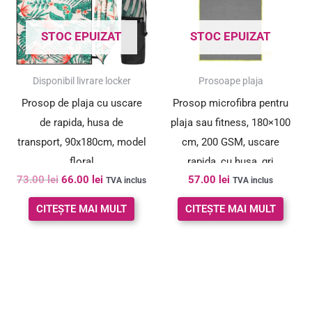
STOC EPUIZAT
STOC EPUIZAT
SUPER PREȚ!
Disponibil livrare locker
Prosoape plaja
Prosop de plaja cu uscare
Prosop microfibra pentru
de rapida, husa de
plaja sau fitness, 180×100
transport, 90x180cm, model
cm, 200 GSM, uscare
floral
rapida, cu husa, gri
73.00
lei
66.00
lei
57.00
lei
TVA inclus
TVA inclus
CITEȘTE MAI MULT
CITEȘTE MAI MULT