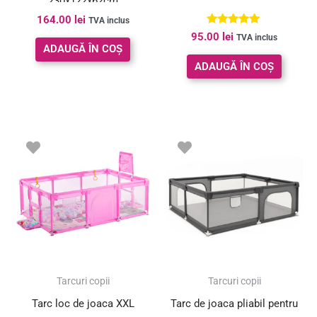
230x122x62cm
164.00
lei
TVA inclus
Evaluat la
95.00
lei
TVA inclus
5.00
ADAUGĂ ÎN COȘ
din 5
ADAUGĂ ÎN COȘ
Tarcuri copii
Tarcuri copii
Tarc loc de joaca XXL
Tarc de joaca pliabil pentru