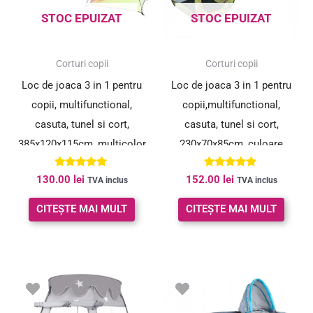
STOC EPUIZAT
STOC EPUIZAT
Corturi copii
Corturi copii
Loc de joaca 3 in 1 pentru
Loc de joaca 3 in 1 pentru
copii, multifunctional,
copii,multifunctional,
casuta, tunel si cort,
casuta, tunel si cort,
385x120x115cm, multicolor
230x70x85cm, culoare
camuflaj
Evaluat la
Evaluat la
130.00
lei
152.00
lei
TVA inclus
TVA inclus
5.00
5.00
din 5
din 5
CITEȘTE MAI MULT
CITEȘTE MAI MULT