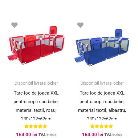
Disponibil livrare locker
Disponibil livrare locker
Tarc loc de joaca XXL
Tarc loc de joaca XXL
pentru copii sau bebe,
pentru copii sau bebe,
material textil, rosu,
material textil, albastru,
230x122x62cm
230x122x62cm
Evaluat la
Evaluat la
164.00
lei
164.00
lei
TVA inclus
TVA inclus
4.89
5.00