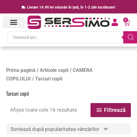
Skip
Livrare 14.90 lei oriunde în țară, în 1-2 zile lucrătoare!
to
0
content
Cart
Products
search
Sortat
Prima pagină
/
Articole copii
/
CAMERA
după
popularitate
COPILULUI
/ Tarcuri copii
Tarcuri copii
Afișez toate cele 16 rezultate
Filtrează