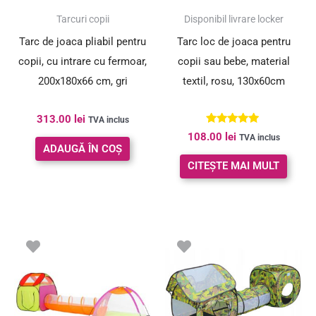
Tarcuri copii
Disponibil livrare locker
Tarc de joaca pliabil pentru
Tarc loc de joaca pentru
copii, cu intrare cu fermoar,
copii sau bebe, material
200x180x66 cm, gri
textil, rosu, 130x60cm
313.00
lei
TVA inclus
Evaluat la
108.00
lei
TVA inclus
5.00
ADAUGĂ ÎN COȘ
din 5
CITEȘTE MAI MULT