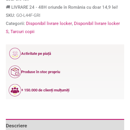
🚚 LIVRARE 24 - 48H oriunde în România cu doar 14,9 lei!
SKU:
GO-L44F-GRI
Categorii:
Disponibil livrare locker
,
Disponibil livrare locker
S
,
Tarcuri copii
12
Activitate pe piață
ANI
Produse în stoc propriu
+ 150.000 de clienți mulțumiți
Descriere