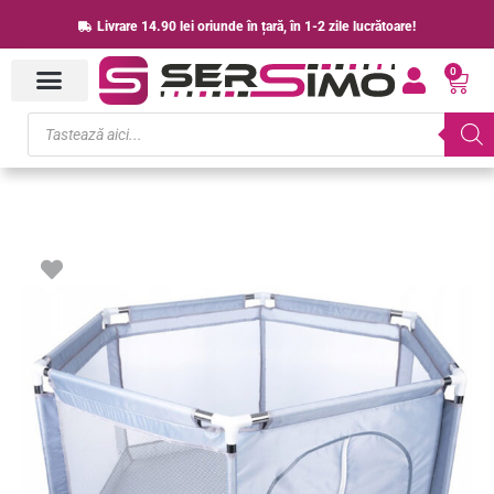
Skip
Livrare 14.90 lei oriunde în țară, în 1-2 zile lucrătoare!
to
0
content
Cart
Products
search