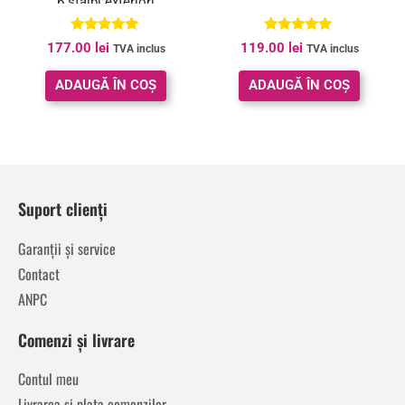
6 stalpi exteriori
Evaluat la
Evaluat la
177.00
lei
119.00
lei
TVA inclus
TVA inclus
5.00
5.00
din 5
din 5
ADAUGĂ ÎN COȘ
ADAUGĂ ÎN COȘ
Suport clienți
Garanții și service
Contact
ANPC
Comenzi și livrare
Contul meu
Livrarea și plata comenzilor