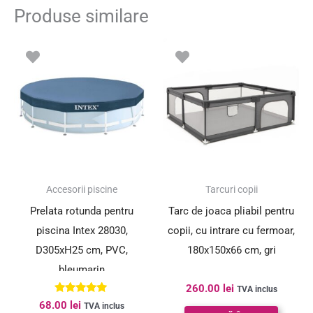
Produse similare
Accesorii piscine
Tarcuri copii
Prelata rotunda pentru
Tarc de joaca pliabil pentru
piscina Intex 28030,
copii, cu intrare cu fermoar,
D305xH25 cm, PVC,
180x150x66 cm, gri
bleumarin
260.00
lei
TVA inclus
Evaluat la
68.00
lei
TVA inclus
5.00