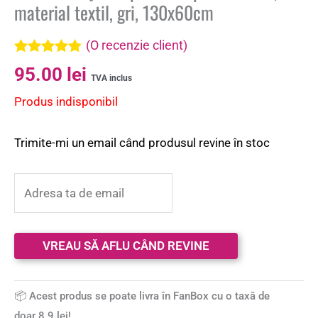
material textil, gri, 130x60cm
(O recenzie client)
Evaluat la
95.00
lei
5.00
din 5 pe
TVA inclus
baza unei
Produs indisponibil
singure
evaluări
Trimite-mi un email când produsul revine în stoc
📦 Acest produs se poate livra în FanBox cu o taxă de
doar 8.9 lei!