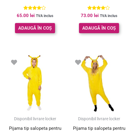
Evaluat la
Evaluat la
65.00
lei
73.00
lei
TVA inclus
TVA inclus
4.00
4.00
din 5
din 5
ADAUGĂ ÎN COȘ
ADAUGĂ ÎN COȘ
Disponibil livrare locker
Disponibil livrare locker
Pijama tip salopeta pentru
Pijama tip salopeta pentru