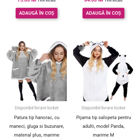
73.00
lei
84.00
lei
TVA inclus
TVA inclus
5.00
5.00
din 5
din 5
ADAUGĂ ÎN COȘ
ADAUGĂ ÎN COȘ
Disponibil livrare locker
Disponibil livrare locker
Patura tip hanorac, cu
Pijama tip salopeta pentru
maneci, gluga si buzunare,
adulti, model Panda,
material plus, marime
marime M