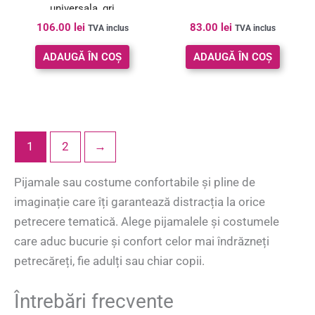
universala, gri
106.00
lei
83.00
lei
TVA inclus
TVA inclus
ADAUGĂ ÎN COȘ
ADAUGĂ ÎN COȘ
1
2
→
Pijamale sau costume confortabile și pline de
imaginație care îți garantează distracția la orice
petrecere tematică. Alege pijamalele și costumele
care aduc bucurie și confort celor mai îndrăzneți
petrecăreți, fie adulți sau chiar copii.
Întrebări frecvente