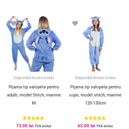
Disponibil livrare locker
Disponibil livrare locker
Pijama tip salopeta pentru
Pijama tip salopeta pentru
adulti, model Stitch, marime
copii, model stitch, marime
M
120-130cm
Evaluat la
Evaluat la
73.00
lei
65.00
lei
TVA inclus
TVA inclus
5.00
5.00