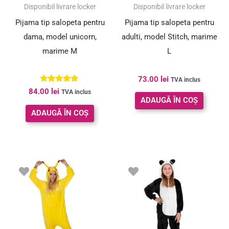
Disponibil livrare locker
Disponibil livrare locker
Pijama tip salopeta pentru
Pijama tip salopeta pentru
dama, model unicorn,
adulti, model Stitch, marime
marime M
L
73.00
lei
TVA inclus
Evaluat la
84.00
lei
TVA inclus
5.00
ADAUGĂ ÎN COȘ
din 5
ADAUGĂ ÎN COȘ