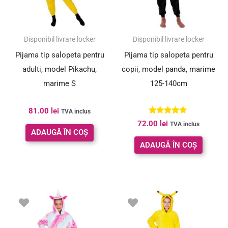
Disponibil livrare locker
Disponibil livrare locker
Pijama tip salopeta pentru
Pijama tip salopeta pentru
adulti, model Pikachu,
copii, model panda, marime
marime S
125-140cm
81.00
lei
TVA inclus
Evaluat la
72.00
lei
TVA inclus
5.00
ADAUGĂ ÎN COȘ
din 5
ADAUGĂ ÎN COȘ