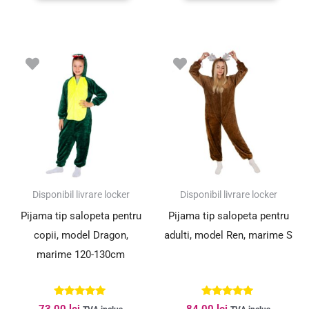
Disponibil livrare locker
Disponibil livrare locker
Pijama tip salopeta pentru
Pijama tip salopeta pentru
copii, model Dragon,
adulti, model Ren, marime S
marime 120-130cm
Evaluat la
Evaluat la