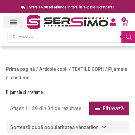
Skip
Livrare 14.90 lei oriunde în țară, în 1-2 zile lucrătoare!
to
0
content
Cart
Products
search
Sortat
Prima pagină
/
Articole copii
/
TEXTILE COPII
/ Pijamale
după
popularitate
si costume
Pijamale si costume
Afișez 1 - 20 din 34 de rezultate
Filtrează