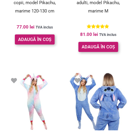
copii, model Pikachu,
adulti, model Pikachu,
marime 120-130 cm
marime M
77.00
lei
TVA inclus
Evaluat la
81.00
lei
TVA inclus
4.67
ADAUGĂ ÎN COȘ
din 5
ADAUGĂ ÎN COȘ