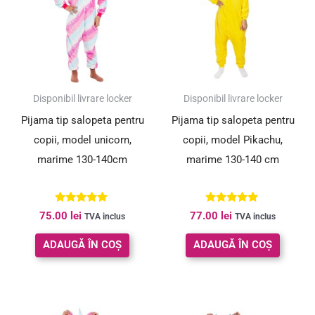
Disponibil livrare locker
Disponibil livrare locker
Pijama tip salopeta pentru
Pijama tip salopeta pentru
copii, model unicorn,
copii, model Pikachu,
marime 130-140cm
marime 130-140 cm
Evaluat la
Evaluat la
75.00
lei
77.00
lei
TVA inclus
TVA inclus
5.00
5.00
din 5
din 5
ADAUGĂ ÎN COȘ
ADAUGĂ ÎN COȘ