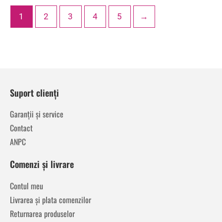
1
2
3
4
5
→
Suport clienți
Garanții și service
Contact
ANPC
Comenzi și livrare
Contul meu
Livrarea și plata comenzilor
Returnarea produselor