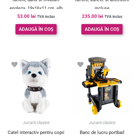
engleza, 19x16x11 cm, alb
incluse
53.00
lei
235.00
lei
TVA inclus
TVA inclus
ADAUGĂ ÎN COȘ
ADAUGĂ ÎN COȘ
Jucarii clasice
Jucarii clasice
Catel interactiv pentru copii
Banc de lucru portbail