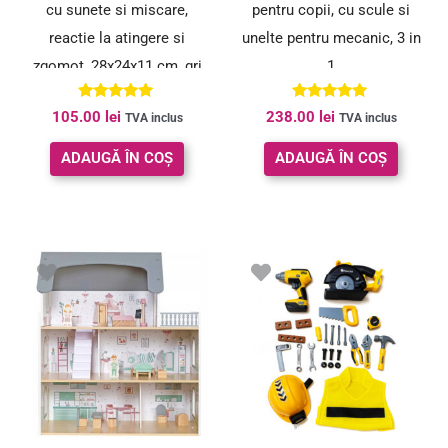
cu sunete si miscare,
pentru copii, cu scule si
reactie la atingere si
unelte pentru mecanic, 3 in
zgomot, 28x24x11 cm, gri
1
Evaluat la
Evaluat la
105.00
lei
238.00
lei
TVA inclus
TVA inclus
5.00
5.00
din 5
din 5
ADAUGĂ ÎN COȘ
ADAUGĂ ÎN COȘ