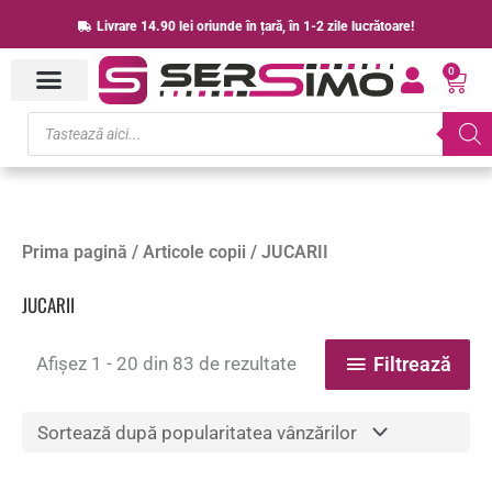
Skip
Livrare 14.90 lei oriunde în țară, în 1-2 zile lucrătoare!
to
0
content
Cart
Products
search
Sortat
Prima pagină
/
Articole copii
/ JUCARII
după
popularitate
JUCARII
Afișez 1 - 20 din 83 de rezultate
Filtrează