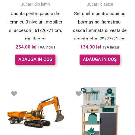
Jucarii din lemn
Jucarii clasice
Casuta pentru papusi din
Set unelte pentru copii cu
lemn cu 3 niveluri, mobilier
bormasina, fierastrau,
si accesorii, 61x26x71 cm,
casca luminata si vesta de
multicolor
constructor, 29x27x21 cm
254.00
lei
134.00
lei
TVA inclus
TVA inclus
ADAUGĂ ÎN COȘ
ADAUGĂ ÎN COȘ