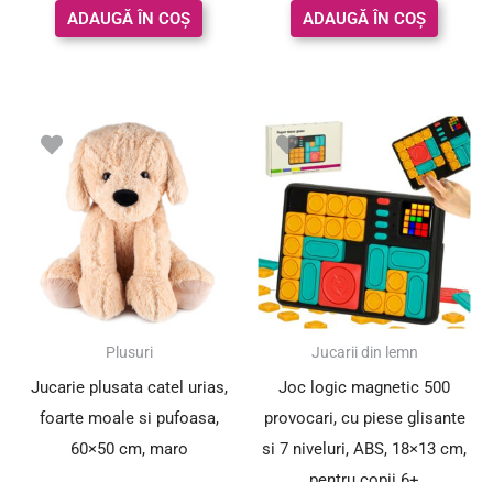
ADAUGĂ ÎN COȘ
ADAUGĂ ÎN COȘ
Plusuri
Jucarii din lemn
Jucarie plusata catel urias,
Joc logic magnetic 500
foarte moale si pufoasa,
provocari, cu piese glisante
60×50 cm, maro
si 7 niveluri, ABS, 18×13 cm,
pentru copii 6+