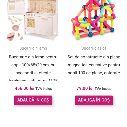
Jucarii din lemn
Jucarii clasice
Bucatarie din lemn pentru
Set de constructie din piese
copii 100x68x29 cm, cu
magnetice educative pentru
accesorii si efecte
copii 100 de piese, colorate
luminoase, stil retro, MDF
456.00
lei
79.00
lei
si plastic, boho, crem
TVA inclus
TVA inclus
ADAUGĂ ÎN COȘ
ADAUGĂ ÎN COȘ