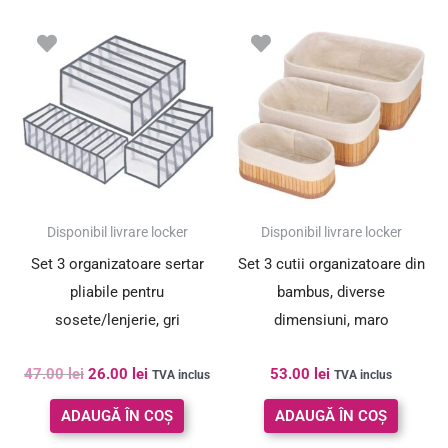
Prețul
Prețul
inițial
curent
a
este:
fost:
26.00 lei.
47.00 lei.
SUPER PREȚ!
Disponibil livrare locker
Disponibil livrare locker
Set 3 organizatoare sertar
Set 3 cutii organizatoare din
pliabile pentru
bambus, diverse
sosete/lenjerie, gri
dimensiuni, maro
47.00
lei
26.00
lei
53.00
lei
TVA inclus
TVA inclus
ADAUGĂ ÎN COȘ
ADAUGĂ ÎN COȘ