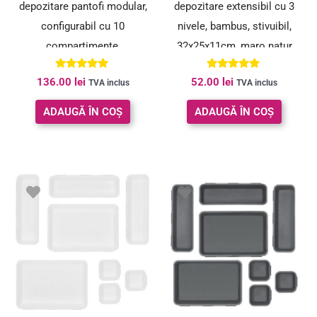
depozitare pantofi modular,
depozitare extensibil cu 3
configurabil cu 10
nivele, bambus, stivuibil,
compartimente,
32x25x11cm, maro natur
43x31x173cm, alb
Evaluat la
Evaluat la
136.00
lei
52.00
lei
TVA inclus
TVA inclus
5.00
5.00
din 5
din 5
ADAUGĂ ÎN COȘ
ADAUGĂ ÎN COȘ