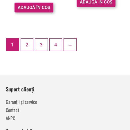
ADAUGĂ ÎN COȘ
ADAUGĂ ÎN COȘ
1
2
3
4
→
Suport clienți
Garanții și service
Contact
ANPC