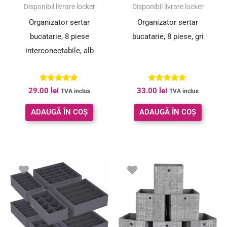
Disponibil livrare locker
Disponibil livrare locker
Organizator sertar
Organizator sertar
bucatarie, 8 piese
bucatarie, 8 piese, gri
interconectabile, alb
Evaluat la
Evaluat la
29.00
lei
33.00
lei
TVA inclus
TVA inclus
5.00
4.86
din 5
din 5
ADAUGĂ ÎN COȘ
ADAUGĂ ÎN COȘ