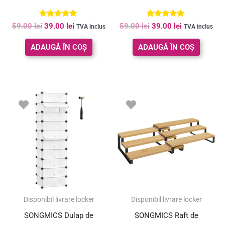
Evaluat la
Evaluat la
59.00
lei
39.00
lei
59.00
lei
39.00
lei
TVA inclus
TVA inclus
4.86
5.00
din 5
din 5
ADAUGĂ ÎN COȘ
ADAUGĂ ÎN COȘ
Disponibil livrare locker
Disponibil livrare locker
SONGMICS Dulap de
SONGMICS Raft de