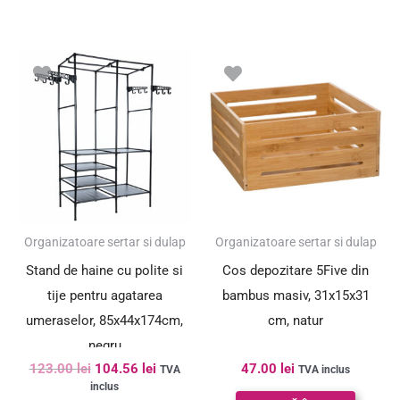
Prețul
Prețul
inițial
curent
a
este:
fost:
104.56 lei.
123.00 lei.
SUPER PREȚ!
Organizatoare sertar si dulap
Organizatoare sertar si dulap
Stand de haine cu polite si
Cos depozitare 5Five din
tije pentru agatarea
bambus masiv, 31x15x31
umeraselor, 85x44x174cm,
cm, natur
negru
123.00
lei
104.56
lei
47.00
lei
TVA
TVA inclus
inclus