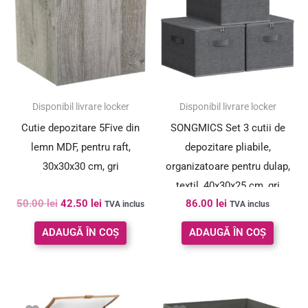
fost:
42.50 lei.
50.00 lei.
SUPER PREȚ!
Disponibil livrare locker
Disponibil livrare locker
Cutie depozitare 5Five din
SONGMICS Set 3 cutii de
lemn MDF, pentru raft,
depozitare pliabile,
30x30x30 cm, gri
organizatoare pentru dulap,
textil, 40x30x25 cm, gri
50.00
lei
42.50
lei
86.00
lei
TVA inclus
TVA inclus
ADAUGĂ ÎN COȘ
ADAUGĂ ÎN COȘ