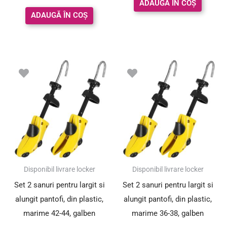
ADAUGĂ ÎN COȘ
din 5
ADAUGĂ ÎN COȘ
Prețul
Prețul
Prețul
Prețul
inițial
curent
inițial
curent
a
este:
a
este:
fost:
39.00 lei.
fost:
39.00 lei.
59.00 lei.
59.00 lei.
SUPER PREȚ!
SUPER PREȚ!
Disponibil livrare locker
Disponibil livrare locker
Set 2 sanuri pentru largit si
Set 2 sanuri pentru largit si
alungit pantofi, din plastic,
alungit pantofi, din plastic,
marime 42-44, galben
marime 36-38, galben