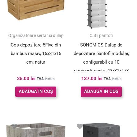
Organizatoare sertar si dulap
Cutii pantofi
Cos depozitare 5Five din
SONGMICS Dulap de
bambus masiv, 15x31x15
depozitare pantofi modular,
cm, natur
configurabil cu 10
compartimente, 43x31x173
35.00
lei
137.00
lei
cm, gri
TVA inclus
TVA inclus
ADAUGĂ ÎN COȘ
ADAUGĂ ÎN COȘ
Prețul
Prețul
inițial
curent
a
este: