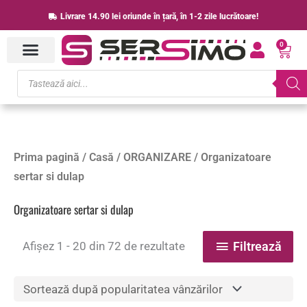
Skip
Livrare 14.90 lei oriunde în țară, în 1-2 zile lucrătoare!
to
0
content
Cart
Products
search
Sortat
Prima pagină
/
Casă
/
ORGANIZARE
/ Organizatoare
după
popularitate
sertar si dulap
Organizatoare sertar si dulap
Afișez 1 - 20 din 72 de rezultate
Filtrează