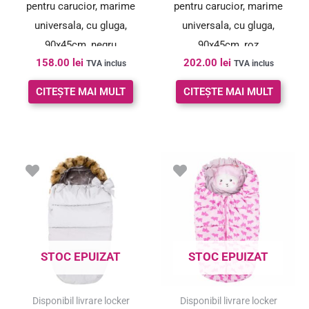
pentru carucior, marime
pentru carucior, marime
universala, cu gluga,
universala, cu gluga,
90x45cm, negru
90x45cm, roz
158.00
lei
202.00
lei
TVA inclus
TVA inclus
CITEȘTE MAI MULT
CITEȘTE MAI MULT
Prețul
Prețul
inițial
curent
a
este:
fost:
86.00 lei.
128.00 lei.
STOC EPUIZAT
STOC EPUIZAT
SUPER PREȚ!
Disponibil livrare locker
Disponibil livrare locker