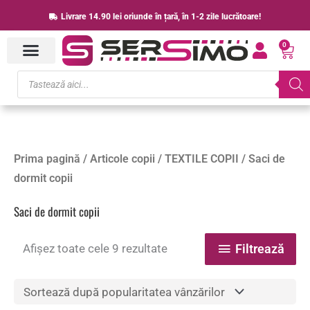
Skip
Livrare 14.90 lei oriunde în țară, în 1-2 zile lucrătoare!
to
0
content
Cart
Products
search
Sortat
Prima pagină
/
Articole copii
/
TEXTILE COPII
/ Saci de
după
popularitate
dormit copii
Saci de dormit copii
Afișez toate cele 9 rezultate
Filtrează