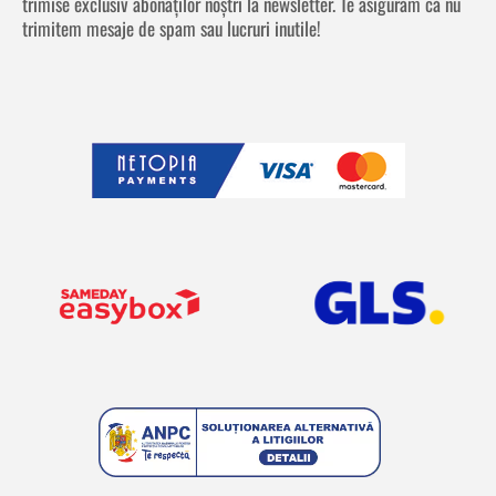
trimise exclusiv abonaților noștri la newsletter. Te asigurăm că nu
trimitem mesaje de spam sau lucruri inutile!