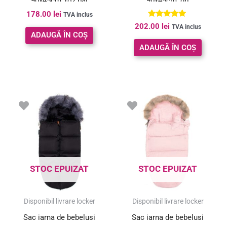
90x45cm, roz pal
90x45cm, gri
178.00
lei
TVA inclus
Evaluat la
202.00
lei
TVA inclus
5.00
ADAUGĂ ÎN COȘ
din 5
ADAUGĂ ÎN COȘ
STOC EPUIZAT
STOC EPUIZAT
Disponibil livrare locker
Disponibil livrare locker
Sac iarna de bebelusi
Sac iarna de bebelusi