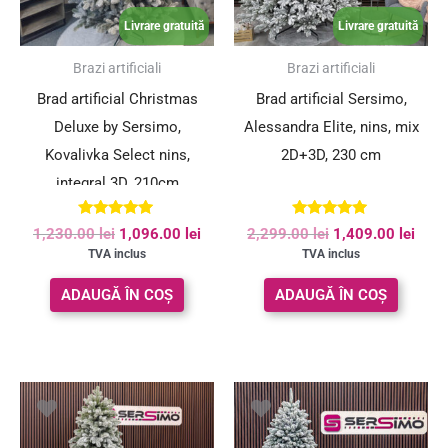
Livrare gratuită
Livrare gratuită
SUPER PREȚ!
SUPER PREȚ!
Brazi artificiali
Brazi artificiali
Brad artificial Christmas
Brad artificial Sersimo,
Deluxe by Sersimo,
Alessandra Elite, nins, mix
Kovalivka Select nins,
2D+3D, 230 cm
integral 3D, 210cm
Evaluat la
Evaluat la
1,230.00
lei
1,096.00
lei
2,299.00
lei
1,409.00
lei
5.00
5.00
TVA inclus
TVA inclus
din 5
din 5
ADAUGĂ ÎN COȘ
ADAUGĂ ÎN COȘ
Prețul
Prețul
inițial
curent
a
este:
fost:
819.00 lei.