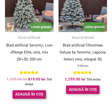
1,299.00 lei.
Livrare gratuită
Livrare gratuită
SUPER PREȚ!
Brazi artificiali
Brazi artificiali
Brad artificial Sersimo, Lore
Brad artificial Christmas
d’Neige Elite, nins, mix
Deluxe by Sersimo, Laponia
2D+3D, 200 cm
Select nins, integral 3D,
210cm
Evaluat la
Evaluat la
1,299.00
lei
819.00
lei
1,299.00
lei
TVA
TVA inclus
5.00
5.00
inclus
din 5
din 5
ADAUGĂ ÎN COȘ
ADAUGĂ ÎN COȘ