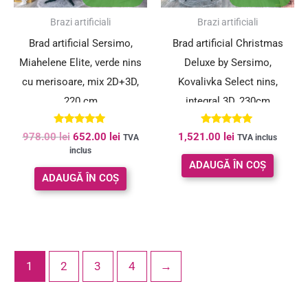
SUPER PREȚ!
Brazi artificiali
Brazi artificiali
Brad artificial Sersimo,
Brad artificial Christmas
Miahelene Elite, verde nins
Deluxe by Sersimo,
cu merisoare, mix 2D+3D,
Kovalivka Select nins,
220 cm
integral 3D, 230cm
Evaluat la
Evaluat la
978.00
lei
652.00
lei
1,521.00
lei
TVA
TVA inclus
5.00
5.00
inclus
din 5
din 5
ADAUGĂ ÎN COȘ
ADAUGĂ ÎN COȘ
1
2
3
4
→