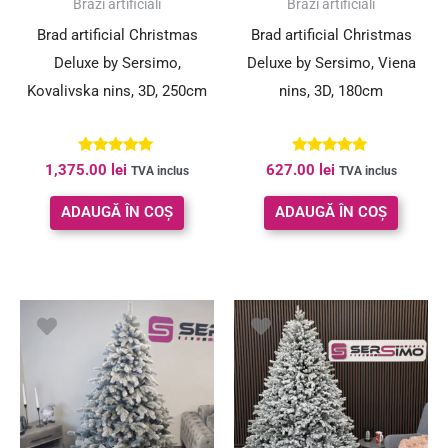
Brazi artificiali
Brazi artificiali
Brad artificial Christmas
Brad artificial Christmas
Deluxe by Sersimo,
Deluxe by Sersimo, Viena
Kovalivska nins, 3D, 250cm
nins, 3D, 180cm
Evaluat la
Evaluat la
1,375.00
lei
627.00
lei
TVA inclus
TVA inclus
5.00
5.00
din 5
din 5
ADAUGĂ ÎN COȘ
ADAUGĂ ÎN COȘ
Prețul
Prețul
Prețul
Preț
inițial
curent
inițial
cure
a
este:
a
este:
fost:
1,096.00 lei.
fost:
1,409
1,230.00 lei.
2,299.00 lei.