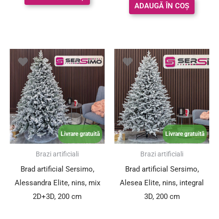
ADAUGĂ ÎN COȘ
Prețul
Prețul
Prețul
Prețul
inițial
curent
inițial
curent
a
este:
a
este:
fost:
1,249.00 lei.
fost:
949.00 l
1,999.00 lei.
1,534.00 lei.
Livrare gratuită
Livrare gratuită
SUPER PREȚ!
SUPER PREȚ!
Brazi artificiali
Brazi artificiali
Brad artificial Sersimo,
Brad artificial Sersimo,
Alessandra Elite, nins, mix
Alesea Elite, nins, integral
2D+3D, 200 cm
3D, 200 cm