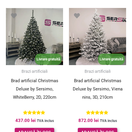
Livrare gratuită
Livrare gratuită
Brazi artificiali
Brazi artificiali
Brad artificial Christmas
Brad artificial Christmas
Deluxe by Sersimo,
Deluxe by Sersimo, Viena
WhiteBerry, 2D, 220cm
nins, 3D, 210cm
Evaluat la
Evaluat la
437.00
lei
872.00
lei
TVA inclus
TVA inclus
4.96
4.96
din 5
din 5