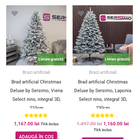
Prețul
Preț
inițial
cure
a
este:
fost:
1,160
1,497.00 lei.
Livrare gratuită
Livrare gratuită
SUPER PREȚ!
Brazi artificiali
Brazi artificiali
Brad artificial Christmas
Brad artificial Christmas
Deluxe by Sersimo, Viena
Deluxe by Sersimo, Laponia
Select nins, integral 3D,
Select nins, integral 3D,
210cm
230cm
Evaluat la
Evaluat la
1,167.00
lei
1,497.00
lei
1,160.00
lei
TVA inclus
5.00
5.00
TVA inclus
din 5
din 5
ADAUGĂ ÎN COȘ