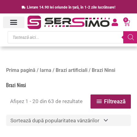
Skip
Livrare 14.90 lei oriunde în țară, în 1-2 zile lucrătoare!
to
0
content
Cart
Products
search
Sortat
Prima pagină
/
Iarna
/
Brazi artificiali
/ Brazi Ninsi
după
popularitate
Brazi Ninsi
Afișez 1 - 20 din 63 de rezultate
Filtrează