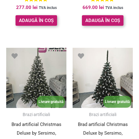
Evaluat la
Evaluat la
277.00
lei
669.00
lei
TVA inclus
TVA inclus
4.95
5.00
din 5
din 5
ADAUGĂ ÎN COȘ
ADAUGĂ ÎN COȘ
Prețul
Prețul
Prețul
Prețul
inițial
curent
inițial
curent
a
este:
a
este:
fost:
299.00 lei.
fost:
199.00 le
366.00 lei.
259.00 lei.
Livrare gratuită
Livrare gratuită
SUPER PREȚ!
SUPER PREȚ!
Brazi artificiali
Brazi artificiali
Brad artificial Christmas
Brad artificial Christmas
Deluxe by Sersimo,
Deluxe by Sersimo,