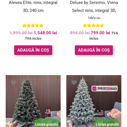
Alesea Elite, nins, integral
Deluxe by Sersimo, Viena
3D, 240 cm
Select nins, integral 3D,
180cm
Evaluat la
Evaluat la
1,899.00
lei
1,548.00
lei
894.00
lei
799.00
lei
TVA
5.00
5.00
TVA inclus
inclus
din 5
din 5
ADAUGĂ ÎN COȘ
ADAUGĂ ÎN COȘ
Prețul
Prețul
inițial
curent
a
este:
fost:
652.00 lei.
978.00 lei.
Livrare gratuită
Livrare gratuită