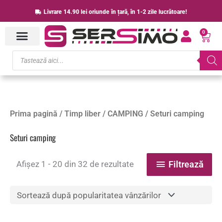
Skip
Livrare 14.90 lei oriunde în țară, în 1-2 zile lucrătoare!
to
0
content
Cart
Products
search
Sortat
Prima pagină
/
Timp liber
/
CAMPING
/ Seturi camping
după
popularitate
Seturi camping
Afișez 1 - 20 din 32 de rezultate
Filtrează