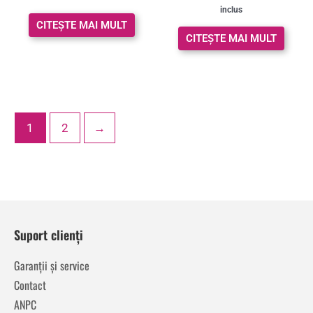
5.00
5.00
inclus
din 5
din 5
CITEȘTE MAI MULT
CITEȘTE MAI MULT
1
2
→
Suport clienți
Garanții și service
Contact
ANPC