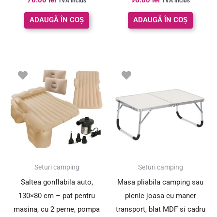
TVA inclus
TVA inclus
ADAUGĂ ÎN COȘ
ADAUGĂ ÎN COȘ
Prețul
Prețul
inițial
curent
a
este:
fost:
137.00 lei.
169.00 lei.
SUPER PREȚ!
Seturi camping
Seturi camping
Saltea gonflabila auto,
Masa pliabila camping sau
130×80 cm – pat pentru
picnic joasa cu maner
masina, cu 2 perne, pompa
transport, blat MDF si cadru