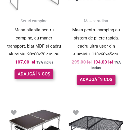
SUPER PREȚ!
Seturi camping
Mese gradina
Masa pliabila pentru
Masa pentru camping cu
camping, cu maner
sistem de pliere rapida,
transport, blat MDF si cadru
cadru ultra usor din
aluminiu, 90x60x70 cm, gri
aluminiu, 118x60x45cm,
107.00
lei
295.00
lei
194.00
lei
maro
TVA inclus
TVA
inclus
ADAUGĂ ÎN COȘ
ADAUGĂ ÎN COȘ
Prețul
Prețul
Prețul
Prețul
inițial
curent
inițial
curent
a
este:
a
este:
fost:
187.00 lei.
fost:
87.00 lei.
207.00 lei.
97.00 lei.