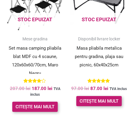
STOC EPUIZAT
STOC EPUIZAT
SUPER PREȚ!
SUPER PREȚ!
Mese gradina
Disponibil livrare locker
Set masa camping pliabila
Masa pliabila metalica
blat MDF cu 4 scaune,
pentru gradina, plaja sau
120x60x60/70cm, Maro
picnic, 60x40x25cm
Negru
Evaluat la
Evaluat la
207.00
lei
187.00
lei
97.00
lei
87.00
lei
TVA
TVA inclus
4.00
5.00
inclus
din 5
din 5
CITEȘTE MAI MULT
CITEȘTE MAI MULT