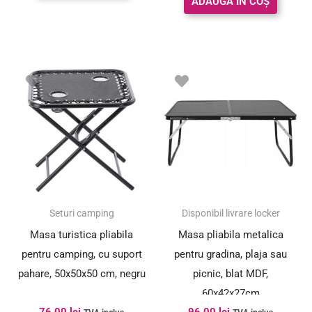
ADAUGĂ ÎN COȘ
Seturi camping
Disponibil livrare locker
Masa turistica pliabila
Masa pliabila metalica
pentru camping, cu suport
pentru gradina, plaja sau
pahare, 50x50x50 cm, negru
picnic, blat MDF,
60x42x27cm
76.00
lei
96.00
lei