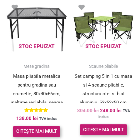
Prețul
Prețul
inițial
curent
a
este:
fost:
248.00 le
304.00 lei.
STOC EPUIZAT
STOC EPUIZAT
SUPER PREȚ!
Mese gradina
Scaune pliabile
Masa pliabila metalica
Set camping 5 in 1 cu masa
pentru gradina sau
si 4 scaune pliabile,
drumetie, 80x40x66cm,
structura otel si blat
inaltime reglabila, neagra
aluminiu, 53x52x50 cm,
304.00
lei
248.00
lei
verde
TVA
Evaluat la
inclus
138.00
lei
TVA inclus
5.00
din 5
CITEȘTE MAI MULT
CITEȘTE MAI MULT