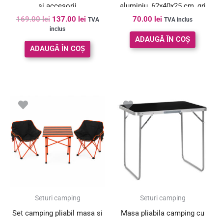
si accesorii
aluminiu, 62x40x25 cm, gri
169.00
lei
137.00
lei
70.00
lei
TVA
TVA inclus
inclus
ADAUGĂ ÎN COȘ
ADAUGĂ ÎN COȘ
Seturi camping
Seturi camping
Set camping pliabil masa si
Masa pliabila camping cu