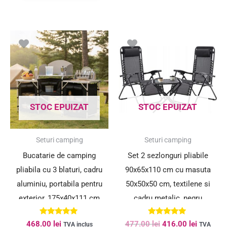
Prețul
Prețul
inițial
curent
a
este:
fost:
416.00 le
477.00 lei.
STOC EPUIZAT
STOC EPUIZAT
SUPER PREȚ!
Seturi camping
Seturi camping
Bucatarie de camping
Set 2 sezlonguri pliabile
pliabila cu 3 blaturi, cadru
90x65x110 cm cu masuta
aluminiu, portabila pentru
50x50x50 cm, textilene si
exterior, 175x40x111 cm
cadru metalic, negru
Evaluat la
Evaluat la
468.00
lei
477.00
lei
416.00
lei
TVA inclus
TVA