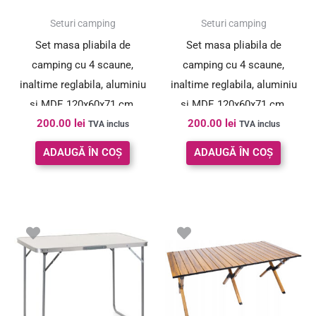
Seturi camping
Seturi camping
Set masa pliabila de
Set masa pliabila de
camping cu 4 scaune,
camping cu 4 scaune,
inaltime reglabila, aluminiu
inaltime reglabila, aluminiu
si MDF, 120x60x71 cm,
si MDF, 120x60x71 cm,
200.00
lei
200.00
lei
negru
maro si negru
TVA inclus
TVA inclus
ADAUGĂ ÎN COȘ
ADAUGĂ ÎN COȘ
Prețul
Prețul
inițial
curent
a
este:
fost:
194.00 le
295.00 lei.