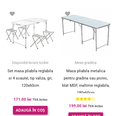
Disponibil livrare locker
Mese gradina
Set masa pliabila reglabila
Masa pliabila metalica
si 4 scaune, tip valiza, gri,
pentru gradina sau picnic,
120x60cm
blat MDF, inaltime reglabila,
180x60cm
171.00
lei
TVA inclus
Evaluat la
199.00
lei
TVA inclus
4.00
ADAUGĂ ÎN COȘ
din 5