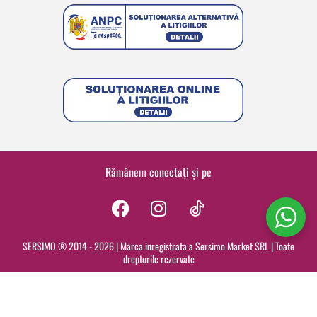
Rămânem conectați și pe
F
I
a
n
c
s
SERSIMO ® 2014 - 2026 | Marca inregistrata a Sersimo Market SRL | Toate
drepturile rezervate
e
t
b
a
o
g
o
r