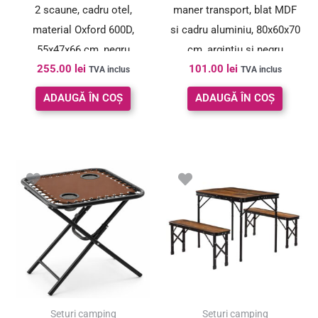
2 scaune, cadru otel,
maner transport, blat MDF
material Oxford 600D,
si cadru aluminiu, 80x60x70
55x47x66 cm, negru
cm, argintiu si negru
255.00
lei
101.00
lei
TVA inclus
TVA inclus
ADAUGĂ ÎN COȘ
ADAUGĂ ÎN COȘ
Seturi camping
Seturi camping