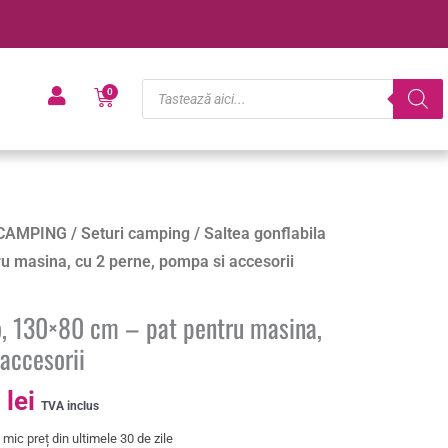
Products
Cart
0
search
Prețul
CAMPING
/
Seturi camping
/ Saltea gonflabila
curent
u masina, cu 2 perne, pompa si accesorii
este:
137.00 lei.
to, 130×80 cm – pat pentru masina,
lei.
accesorii
0
lei
TVA inclus
mic preț din ultimele 30 de zile