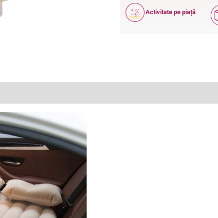
12
Activitate pe piață
ANI
(0)