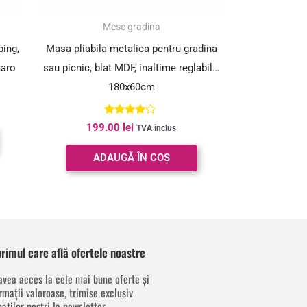
Mese gradina
ping,
Masa pliabila metalica pentru gradina
maro
sau picnic, blat MDF, inaltime reglabila,
180x60cm
Evaluat la
199.00
lei
TVA inclus
4.00
din 5
ADAUGĂ ÎN COȘ
 primul care află ofertele noastre
avea acces la cele mai bune oferte și
rmații valoroase, trimise exclusiv
aților noștri la newsletter.