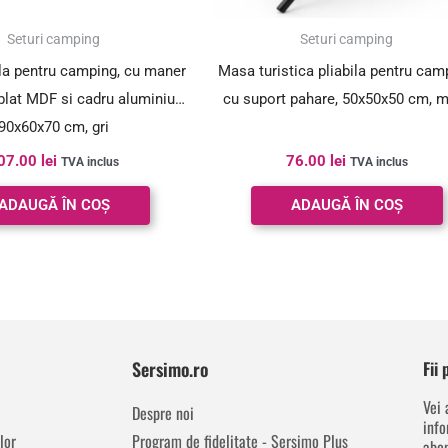
Seturi camping
Seturi camping
la pentru camping, cu maner
Masa turistica pliabila pentru cam
 blat MDF si cadru aluminiu,
cu suport pahare, 50x50x50 cm, 
90x60x70 cm, gri
07.00
lei
76.00
lei
TVA inclus
TVA inclus
ADAUGĂ ÎN COȘ
ADAUGĂ ÎN COȘ
Sersimo.ro
Fii
Vei 
Despre noi
info
lor
Program de fidelitate - Sersimo Plus
abon