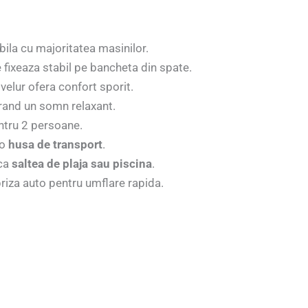
la cu majoritatea masinilor.
 fixeaza stabil pe bancheta din spate.
velur ofera confort sporit.
urand un somn relaxant.
entru 2 persoane.
 o
husa de transport
.
 ca
saltea de plaja sau piscina
.
priza auto pentru umflare rapida.