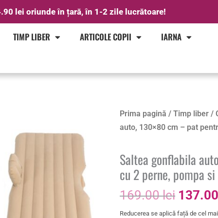
.90 lei oriunde în țară, în 1-2 zile lucrătoare!
TIMP LIBER
ARTICOLE COPII
IARNA
Prețul
Cantitate
Prima pagină
/
Timp liber
/
inițial
Saltea
auto, 130×80 cm – pat pentr
a
gonflabila
fost:
auto,
Saltea gonflabila au
169.00 
130x80
cu 2 perne, pompa si 
cm
169.00
lei
137.0
–
pat
Reducerea se aplică față de cel mai 