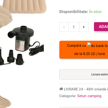
pentru
masina,
Disponibilitate:
În stoc
cu
2
ADA
-
+
perne,
pompa
si
Cumpără cu
accesorii
de la 8.25 LEI / lună
Livrare esti
🚚 LIVRARE 24 - 48H oriunde î
Categorie:
Seturi camping