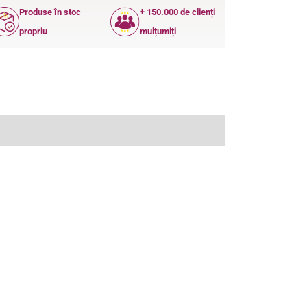
Produse în stoc
+ 150.000 de clienți
propriu
mulțumiți