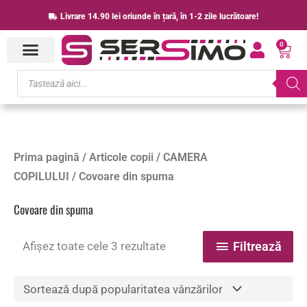
Skip
Livrare 14.90 lei oriunde în țară, în 1-2 zile lucrătoare!
to
0
content
Cart
Products
search
Sortat
Prima pagină
/
Articole copii
/
CAMERA
după
popularitate
COPILULUI
/ Covoare din spuma
Covoare din spuma
Afișez toate cele 3 rezultate
Filtrează