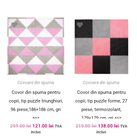
Prețul
Prețul
Prețul
Prețul
inițial
curent
inițial
curent
a
este:
a
este:
fost:
121.00 lei.
fost:
138.00 le
259.00 lei.
219.00 lei.
SUPER PREȚ!
SUPER PREȚ!
Covoare din spuma
Covoare din spuma
Covor din spuma pentru
Covor din spuma pentru
copii, tip puzzle triunghiuri,
copii, tip puzzle forme, 27
96 piese,186×186 cm, gri
piese, termoizolant,
roz
179×179 cm, gri roz
259.00
lei
121.00
lei
219.00
lei
138.00
lei
TVA
TVA
inclus
inclus