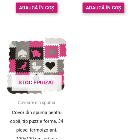
ADAUGĂ ÎN COȘ
ADAUGĂ ÎN COȘ
Prețul
Prețul
inițial
curent
a
este:
fost:
59.00 lei.
111.00 lei.
STOC EPUIZAT
SUPER PREȚ!
Covoare din spuma
Covor din spuma pentru
copii, tip puzzle forme, 34
piese, termoizolant,
120×120 cm, gri roz