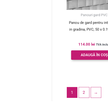
Panouri gard PVC
Panou de gard pentru in
in gradina, PVC, 50 x 0.1
114.00
lei
TVA incl
ADAUGĂ ÎN COȘ
1
2
→