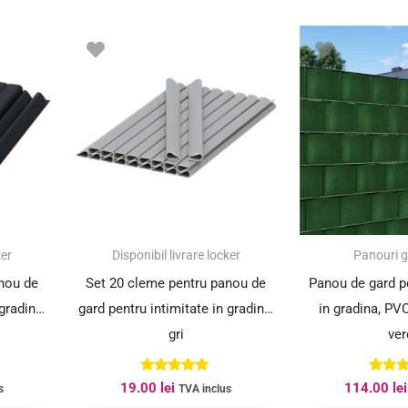
ker
Disponibil livrare locker
Panouri 
nou de
Set 20 cleme pentru panou de
Panou de gard pe
gradina,
gard pentru intimitate in gradina,
in gradina, PVC
gri
ver
Evaluat la
Evalu
19.00
lei
114.00
lei
s
TVA inclus
5.00
5.