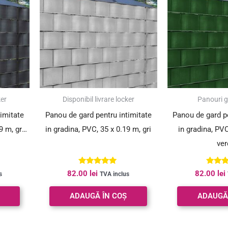
ker
Disponibil livrare locker
Panouri 
timitate
Panou de gard pentru intimitate
Panou de gard pe
9 m, gri
in gradina, PVC, 35 x 0.19 m, gri
in gradina, PVC
ver
Evaluat la
Evalu
82.00
lei
82.00
lei
s
TVA inclus
5.00
5.
din 5
din
ADAUGĂ ÎN COȘ
ADAUGĂ