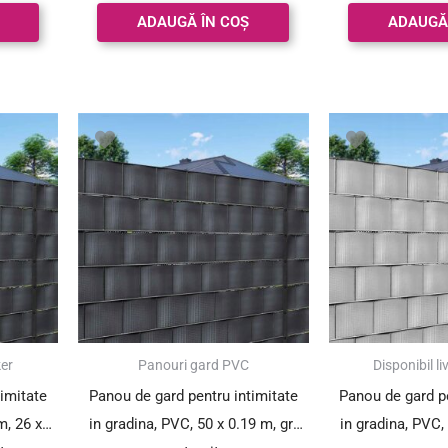
din 5
din
ADAUGĂ ÎN COȘ
ADAUGĂ
ker
Panouri gard PVC
Disponibil li
timitate
Panou de gard pentru intimitate
Panou de gard pe
m, 26 x
in gradina, PVC, 50 x 0.19 m, gri
in gradina, PVC, 