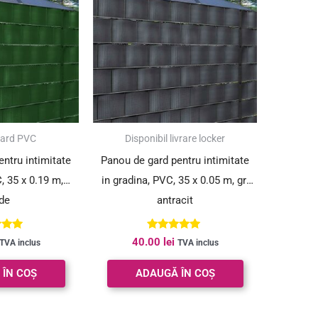
gard PVC
Disponibil livrare locker
ntru intimitate
Panou de gard pentru intimitate
, 35 x 0.19 m,
in gradina, PVC, 35 x 0.05 m, gri
de
antracit
at la
Evaluat la
40.00
lei
TVA inclus
TVA inclus
00
5.00
 5
din 5
 ÎN COȘ
ADAUGĂ ÎN COȘ