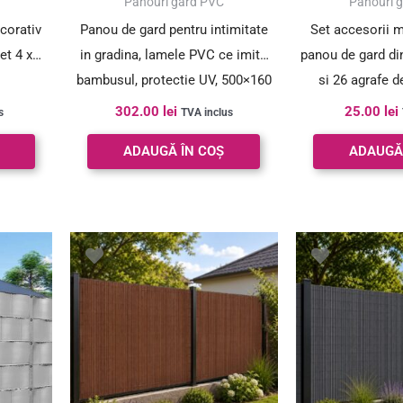
Panouri gard PVC
Panouri 
corativ
Panou de gard pentru intimitate
Set accesorii m
set 4 x
in gradina, lamele PVC ce imita
panou de gard di
bambusul, protectie UV, 500×160
si 26 agrafe d
cm, maro
302.00
lei
25.00
lei
s
TVA inclus
ADAUGĂ ÎN COȘ
ADAUGĂ