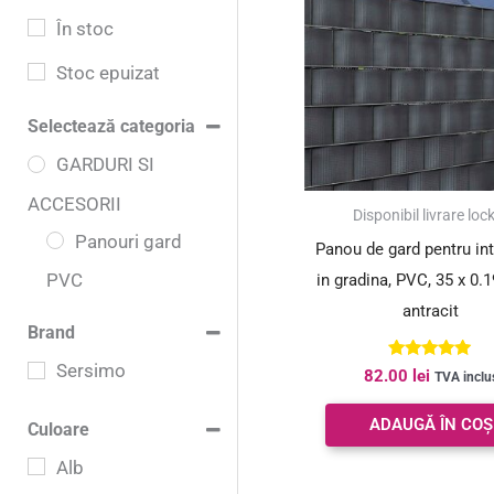
În stoc
Stoc epuizat
Selectează categoria
GARDURI SI
ACCESORII
Disponibil livrare loc
Panouri gard
Panou de gard pentru in
PVC
in gradina, PVC, 35 x 0.1
antracit
Brand
Sersimo
Evaluat la
82.00
lei
TVA inclu
4.83
din 5
ADAUGĂ ÎN COȘ
Culoare
Alb