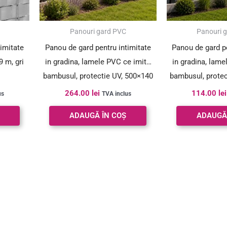
Panouri gard PVC
Panouri 
timitate
Panou de gard pentru intimitate
Panou de gard pe
9 m, gri
in gradina, lamele PVC ce imita
in gradina, lame
bambusul, protectie UV, 500×140
bambusul, protec
cm, maro
cm, 
264.00
lei
114.00
lei
us
TVA inclus
ADAUGĂ ÎN COȘ
ADAUGĂ