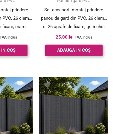
gard PVC
Panouri gard PVC
ontaj prindere
Set accesorii montaj prindere
n PVC, 26 cleme
panou de gard din PVC, 26 cleme
e fixare, maro
si 26 agrafe de fixare, gri inchis
25.00
lei
TVA inclus
TVA inclus
 ÎN COȘ
ADAUGĂ ÎN COȘ