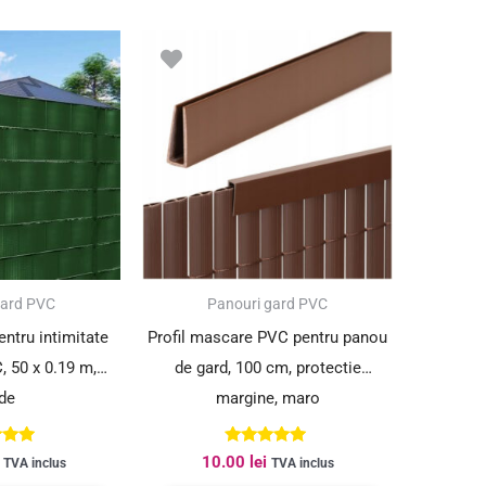
gard PVC
Panouri gard PVC
ntru intimitate
Profil mascare PVC pentru panou
, 50 x 0.19 m,
de gard, 100 cm, protectie
de
margine, maro
at la
Evaluat la
10.00
lei
TVA inclus
TVA inclus
00
5.00