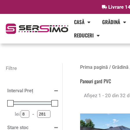
Skip
Livrare 14
to
content
CASĂ
GRĂDINĂ
REDUCERI
Prima pagină
/
Grădină
Filtre
Panouri gard PVC
Interval Preț
Afișez 1 - 20 din 32 d
lei
-
Preț minim
Preț maxim
Stare stoc