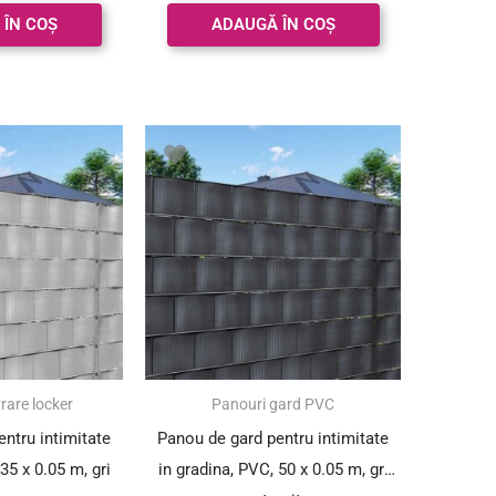
 5
din 5
 ÎN COȘ
ADAUGĂ ÎN COȘ
vrare locker
Panouri gard PVC
ntru intimitate
Panou de gard pentru intimitate
35 x 0.05 m, gri
in gradina, PVC, 50 x 0.05 m, gri