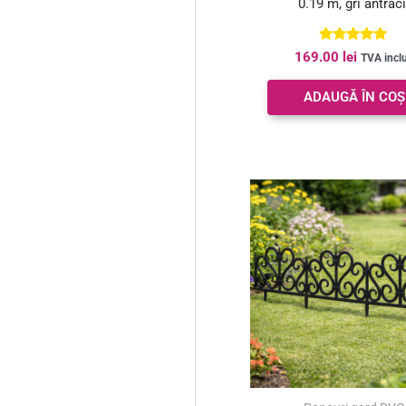
0.19 m, gri antraci
Evaluat la
169.00
lei
TVA incl
5.00
din 5
ADAUGĂ ÎN COȘ