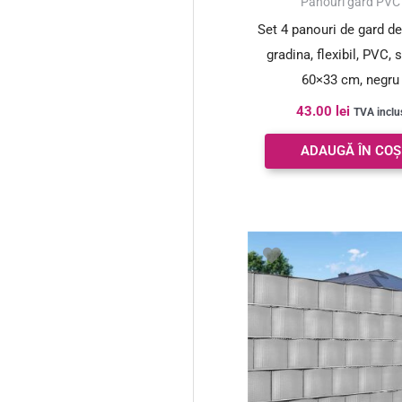
Panouri gard PVC
Set 4 panouri de gard de
gradina, flexibil, PVC, 
60×33 cm, negru
43.00
lei
TVA inclu
ADAUGĂ ÎN COȘ