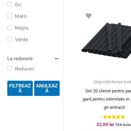
Gri
Maro
Negru
Verde
La reducere
Reduceri
Disponibil livrare loc
FILTREAZ
ANULEAZ
Ă
Ă
Set 20 cleme pentru pa
gard pentru intimitate in 
gri antracit
Evaluat la
22.00
lei
TVA inclu
5.00