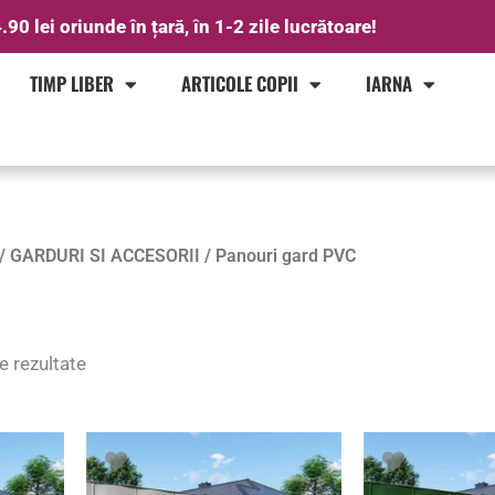
.90 lei oriunde în țară, în 1-2 zile lucrătoare!
TIMP LIBER
ARTICOLE COPII
IARNA
Sortat
/
GARDURI SI ACCESORII
/ Panouri gard PVC
după
popularitate
e rezultate