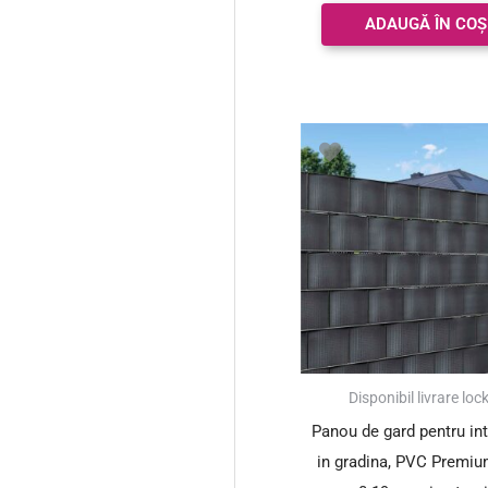
din 5
ADAUGĂ ÎN COȘ
Disponibil livrare loc
Panou de gard pentru in
in gradina, PVC Premiu