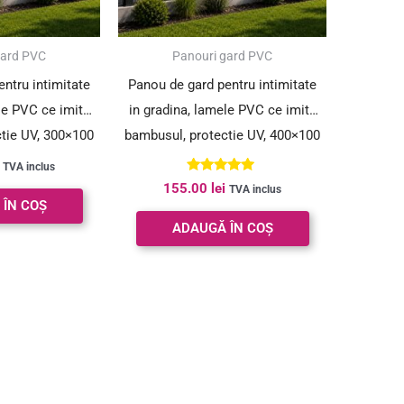
gard PVC
Panouri gard PVC
ntru intimitate
Panou de gard pentru intimitate
le PVC ce imita
in gradina, lamele PVC ce imita
tie UV, 300×100
bambusul, protectie UV, 400×100
gri
cm, gri
TVA inclus
Evaluat la
155.00
lei
TVA inclus
5.00
 ÎN COȘ
din 5
ADAUGĂ ÎN COȘ