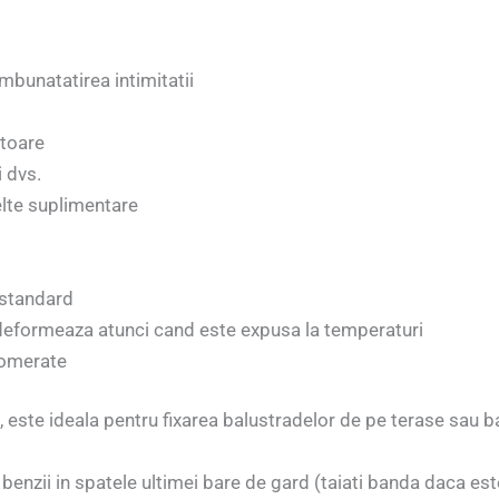
imbunatatirea intimitatii
atoare
 dvs.
nelte suplimentare
 standard
 deformeaza atunci cand este expusa la temperaturi
lomerate
este ideala pentru fixarea balustradelor de pe terase sau b
l benzii in spatele ultimei bare de gard (taiati banda daca es