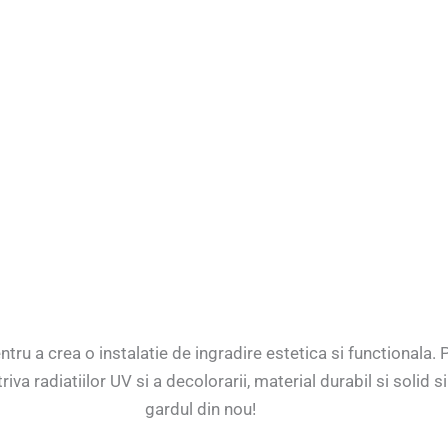
 set: 20
u a crea o instalatie de ingradire estetica si functionala. P
va radiatiilor UV si a decolorarii, material durabil si solid si
gardul din nou!