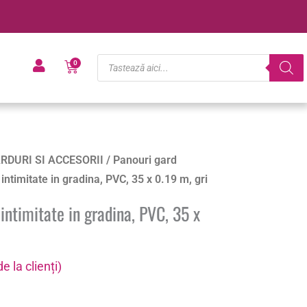
Products
Cart
0
search
RDURI SI ACCESORII
/
Panouri gard
ntimitate in gradina, PVC, 35 x 0.19 m, gri
intimitate in gradina, PVC, 35 x
e la clienți)