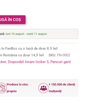
UGĂ ÎN COȘ
mată:
luni 10 august - marți 11 august
 în FanBox cu o taxă de doar 8.9 lei!
n România cu doar 14,9 lei!
SKU:
FN-0002
ocker
,
Disponibil livrare locker S
,
Panouri gard
Produse în stoc
+ 150.000 de clienți
propriu
mulțumiți