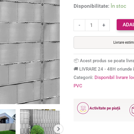
baza a
PVC,
Disponibilitate:
În stoc
evaluări de
35
la clienți
x
ADA
-
+
0.19
m,
Livrare esti
gri
📦 Acest produs se poate livra
🚚 LIVRARE 24 - 48H oriunde î
Categorii:
Disponibil livrare l
PVC
12
Activitate pe piață
ANI