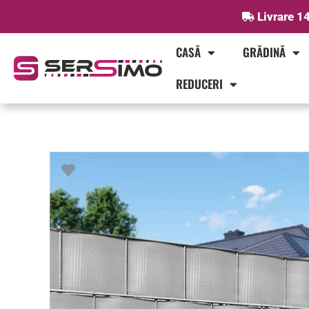
Skip
Livrare 14
to
content
CASĂ
GRĂDINĂ
REDUCERI