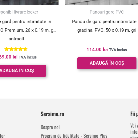
ponibil livrare locker
Panouri gard PVC
 gard pentru intimitate in
Panou de gard pentru intimitate 
C Premium, 26 x 0.19 m, gri
gradina, PVC, 50 x 0.19 m, gri
antracit
114.00
lei
TVA inclus
Evaluat la
69.00
lei
TVA inclus
5.00
ADAUGĂ ÎN COȘ
din 5
ADAUGĂ ÎN COȘ
Sersimo.ro
Fii
Vei 
Despre noi
info
lor
Program de fidelitate - Sersimo Plus
abon