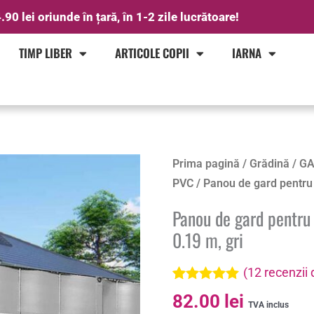
.90 lei oriunde în țară, în 1-2 zile lucrătoare!
TIMP LIBER
ARTICOLE COPII
IARNA
Cantitate
Prima pagină
/
Grădină
/
GA
Panou
PVC
/ Panou de gard pentru i
de
Panou de gard pentru 
gard
0.19 m, gri
pentru
intimitate
(
12
recenzii d
in
Evaluat la
12
82.00
lei
gradina,
5.00
din 5 pe
TVA inclus