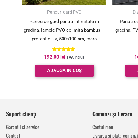
Panouri gard PVC
Dis
Panou de gard pentru intimitate in
Panou de
gradina, lamele PVC ce imita bambusul,
gradina, PV
protectie UV, 500×100 cm, maro
Evaluat la
192.00
lei
1
TVA inclus
5.00
din 5
ADAUGĂ ÎN COȘ
Suport clienți
Comenzi și livrare
Garanții și service
Contul meu
Contact
Livrarea și plata comenzi