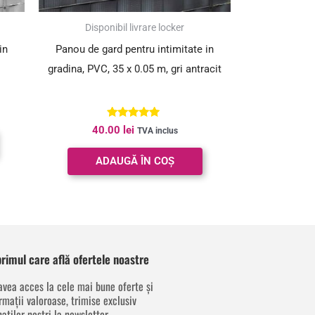
Disponibil livrare locker
in
Panou de gard pentru intimitate in
gradina, PVC, 35 x 0.05 m, gri antracit
Evaluat la
40.00
lei
TVA inclus
5.00
din 5
ADAUGĂ ÎN COȘ
 primul care află ofertele noastre
avea acces la cele mai bune oferte și
rmații valoroase, trimise exclusiv
aților noștri la newsletter.