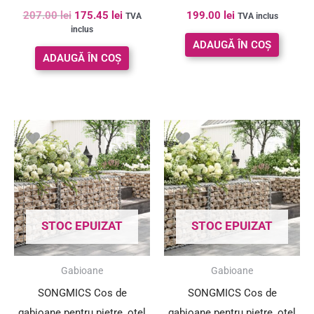
207.00
lei
175.45
lei
199.00
lei
TVA
TVA inclus
inclus
ADAUGĂ ÎN COȘ
ADAUGĂ ÎN COȘ
STOC EPUIZAT
STOC EPUIZAT
Gabioane
Gabioane
SONGMICS Cos de
SONGMICS Cos de
gabioane pentru pietre, otel
gabioane pentru pietre, otel