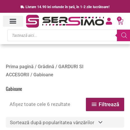
Skip
Livrare 14.90 lei oriunde în țară, în 1-2 zile lucrătoare!
to
0
content
Cart
Products
search
Sortat
Prima pagină
/
Grădină
/
GARDURI SI
după
popularitate
ACCESORII
/ Gabioane
Gabioane
Afișez toate cele 6 rezultate
Filtrează