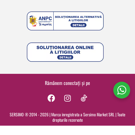
Rămânem conectați și pe
F
I
a
n
c
s
SERSIMO ® 2014 - 2026 | Marca inregistrata a Sersimo Market SRL | Toate
drepturile rezervate
e
t
b
a