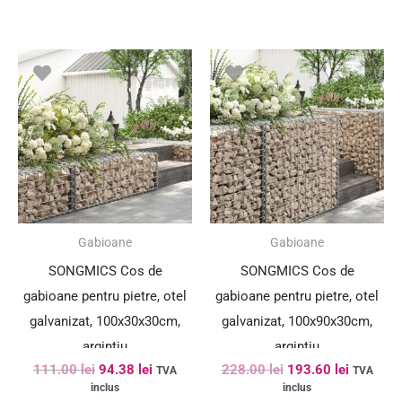
Prețul
Prețul
Prețul
Prețul
inițial
curent
inițial
curent
a
este:
a
este:
fost:
94.38 lei.
fost:
193.60 le
111.00 lei.
228.00 lei.
SUPER PREȚ!
SUPER PREȚ!
Gabioane
Gabioane
SONGMICS Cos de
SONGMICS Cos de
gabioane pentru pietre, otel
gabioane pentru pietre, otel
galvanizat, 100x30x30cm,
galvanizat, 100x90x30cm,
argintiu
argintiu
111.00
lei
94.38
lei
228.00
lei
193.60
lei
TVA
TVA
inclus
inclus