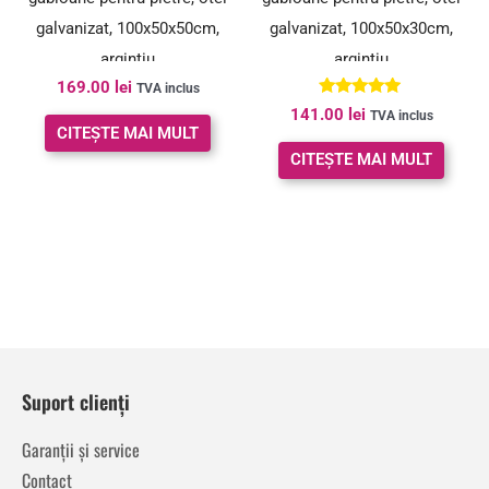
galvanizat, 100x50x50cm,
galvanizat, 100x50x30cm,
argintiu
argintiu
169.00
lei
TVA inclus
Evaluat la
141.00
lei
TVA inclus
5.00
CITEȘTE MAI MULT
din 5
CITEȘTE MAI MULT
Suport clienți
Garanții și service
Contact