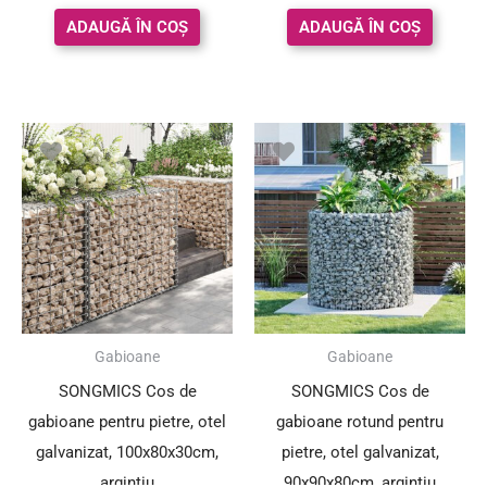
ADAUGĂ ÎN COȘ
ADAUGĂ ÎN COȘ
Prețul
Prețul
inițial
curent
a
este:
fost:
175.45 lei.
207.00 lei.
SUPER PREȚ!
Gabioane
Gabioane
SONGMICS Cos de
SONGMICS Cos de
gabioane pentru pietre, otel
gabioane rotund pentru
galvanizat, 100x80x30cm,
pietre, otel galvanizat,
argintiu
90x90x80cm, argintiu