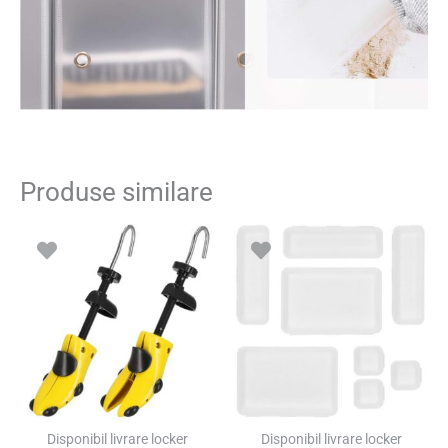
Produse similare
Prețul
Prețul
inițial
curent
a
este:
fost:
39.00 lei.
59.00 lei.
SUPER PREȚ!
Disponibil livrare locker
Disponibil livrare locker