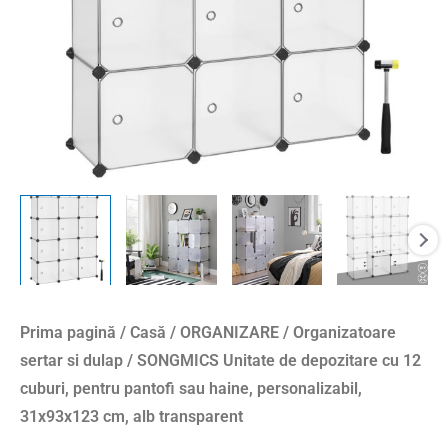
pentru
pantofi
sau
haine,
personalizabil,
31x93x123
cm,
alb
transparent
Prima pagină
/
Casă
/
ORGANIZARE
/
Organizatoare
sertar si dulap
/ SONGMICS Unitate de depozitare cu 12
cuburi, pentru pantofi sau haine, personalizabil,
31x93x123 cm, alb transparent