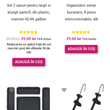
Set 2 sanuri pentru largit si
Organizator sertar
alungit pantofi, din plastic,
bucatarie, 8 piese
marime 42-44, galben
interconectabile, alb
Evaluat la
Evaluat la
59.00
lei
39.00
lei
29.00
lei
TVA inclus
TVA inclus
4.86
5.00
Reducerea se aplică față de cel
din 5
din 5
mai mic preț din ultimele 30 de
ADAUGĂ ÎN COȘ
zile
ADAUGĂ ÎN COȘ
Prețul
Prețul
inițial
curent
a
este:
fost:
39.00 lei.
59.00 lei.