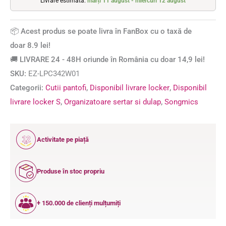
Livrare estimată:
marți 11 august - miercuri 12 august
📦 Acest produs se poate livra în FanBox cu o taxă de
doar 8.9 lei!
🚚 LIVRARE 24 - 48H oriunde în România cu doar 14,9 lei!
SKU:
EZ-LPC342W01
Categorii:
Cutii pantofi
,
Disponibil livrare locker
,
Disponibil
livrare locker S
,
Organizatoare sertar si dulap
,
Songmics
12
Activitate pe piață
ANI
Produse în stoc propriu
+ 150.000 de clienți mulțumiți