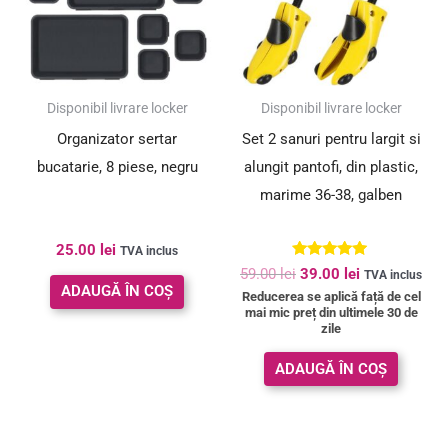
SUPER PREȚ!
Disponibil livrare locker
Disponibil livrare locker
Organizator sertar
Set 2 sanuri pentru largit si
bucatarie, 8 piese, negru
alungit pantofi, din plastic,
marime 36-38, galben
25.00
lei
TVA inclus
Evaluat la
59.00
lei
39.00
lei
TVA inclus
5.00
ADAUGĂ ÎN COȘ
Reducerea se aplică față de cel
din 5
mai mic preț din ultimele 30 de
zile
ADAUGĂ ÎN COȘ