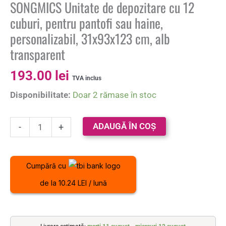
SONGMICS Unitate de depozitare cu 12
cuburi, pentru pantofi sau haine,
personalizabil, 31x93x123 cm, alb
transparent
193.00
lei
TVA inclus
Disponibilitate:
Doar 2 rămase în stoc
ADAUGĂ ÎN COȘ
-
+
Cumpără cu
de la 10.24 LEI / lună