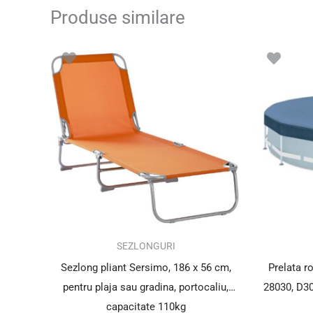
Produse similare
Prețul
Prețul
inițial
curent
a
este:
fost:
135.00 lei.
149.00 lei.
SUPER PREȚ!
SEZLONGURI
Sezlong pliant Sersimo, 186 x 56 cm,
Prelata r
pentru plaja sau gradina, portocaliu,
28030, D3
capacitate 110kg