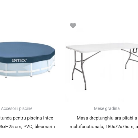
Prețul
Prețul
inițial
curent
a
este:
fost:
159.01 le
229.00 lei.
SUPER PREȚ!
Accesorii piscine
Mese gradina
otunda pentru piscina Intex
Masa dreptunghiulara pliabila
05xH25 cm, PVC, bleumarin
multifunctionala, 180x72x75cm, a