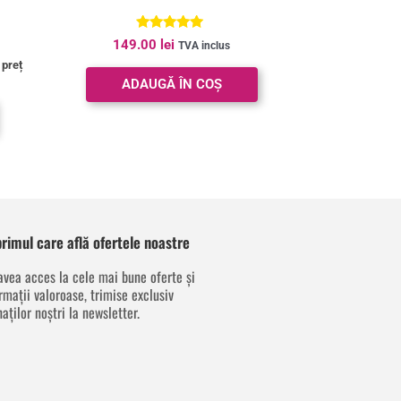
Evaluat la
149.00
lei
TVA inclus
4.80
 preț
din 5
ADAUGĂ ÎN COȘ
 primul care află ofertele noastre
avea acces la cele mai bune oferte și
rmații valoroase, trimise exclusiv
aților noștri la newsletter.