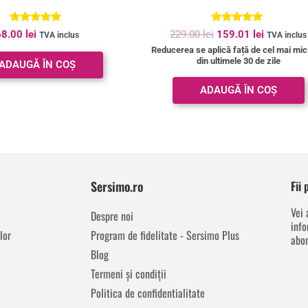
Evaluat la
Evaluat la
68.00
lei
229.00
lei
159.01
lei
TVA inclus
TVA inclus
5.00
4.84
Reducerea se aplică față de cel mai mic
din 5
din 5
din ultimele 30 de zile
ADAUGĂ ÎN COȘ
ADAUGĂ ÎN COȘ
Sersimo.ro
Fii
Vei 
Despre noi
info
lor
Program de fidelitate - Sersimo Plus
abon
Blog
Termeni și condiții
Politica de confidentialitate