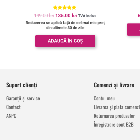
Evaluat la
149.00
lei
135.00
lei
TVA inclus
4.91
Reducerea se aplică față de cel mai mic preț
din 5
din ultimele 30 de zile
ADAUGĂ ÎN COȘ
Suport clienți
Comenzi și livrare
Garanții și service
Contul meu
Contact
Livrarea și plata comenzi
ANPC
Returnarea produselor
Înregistrare cont B2B