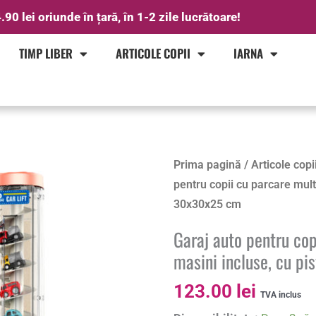
.90 lei oriunde în țară, în 1-2 zile lucrătoare!
TIMP LIBER
ARTICOLE COPII
IARNA
Cantitate
Prima pagină
/
Articole copi
Garaj
pentru copii cu parcare multip
auto
30x30x25 cm
pentru
Garaj auto pentru copi
copii
masini incluse, cu p
cu
parcare
123.00
lei
TVA inclus
multipla,