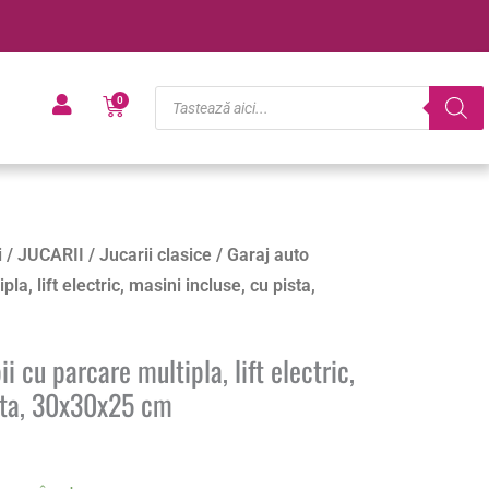
Products
Cart
0
search
i
/
JUCARII
/
Jucarii clasice
/ Garaj auto
la, lift electric, masini incluse, cu pista,
i cu parcare multipla, lift electric,
ista, 30x30x25 cm