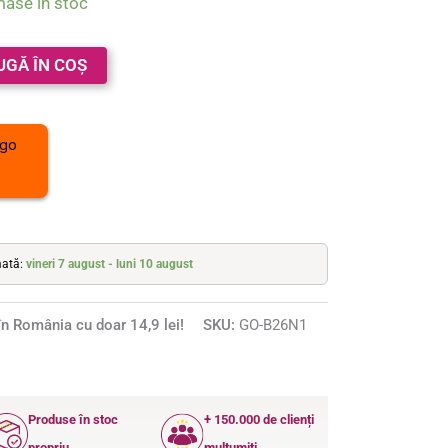
mase în stoc
UGĂ ÎN COȘ
mată:
vineri 7 august - luni 10 august
n România cu doar 14,9 lei!
SKU:
GO-B26N1
Produse în stoc
+ 150.000 de clienți
propriu
mulțumiți