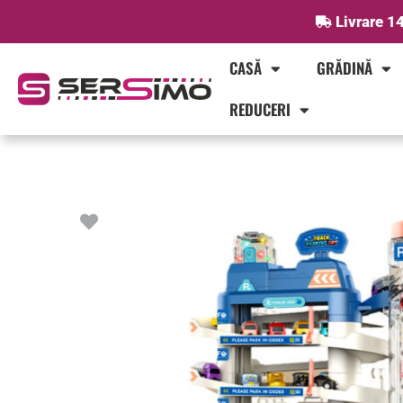
Skip
Livrare 14
to
content
CASĂ
GRĂDINĂ
REDUCERI