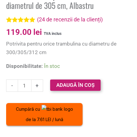
diametrul de 305 cm, Albastru
(
24
de recenzii de la clienți)
Evaluat la
24
119.00
lei
5.00
din 5 pe
TVA inclus
baza a
de
Potrivita pentru orice trambulina cu diametru de
evaluări de
la clienți
300/305/312 cm
Disponibilitate:
În stoc
ADAUGĂ ÎN COȘ
-
+
Cumpără cu
de la 7.61 LEI / lună