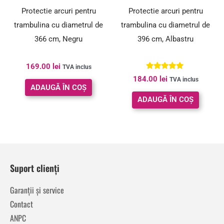
Protectie arcuri pentru
Protectie arcuri pentru
trambulina cu diametrul de
trambulina cu diametrul de
366 cm, Negru
396 cm, Albastru
169.00
lei
TVA inclus
Evaluat la
184.00
lei
TVA inclus
5.00
ADAUGĂ ÎN COȘ
din 5
ADAUGĂ ÎN COȘ
Suport clienți
Garanții și service
Contact
ANPC