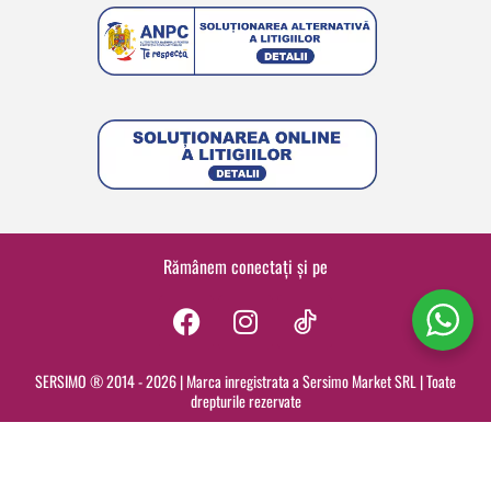
Rămânem conectați și pe
F
I
a
n
c
s
SERSIMO ® 2014 - 2026 | Marca inregistrata a Sersimo Market SRL | Toate
drepturile rezervate
e
t
b
a
o
g
o
r