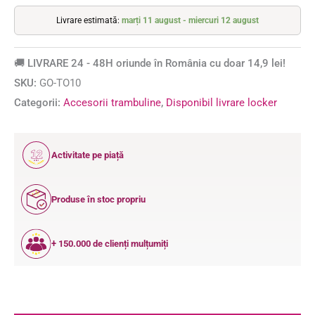
Livrare estimată:
marți 11 august - miercuri 12 august
🚚 LIVRARE 24 - 48H oriunde în România cu doar 14,9 lei!
SKU:
GO-TO10
Categorii:
Accesorii trambuline
,
Disponibil livrare locker
12
Activitate pe piață
ANI
Produse în stoc propriu
+ 150.000 de clienți mulțumiți