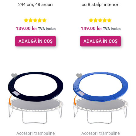
244 cm, 48 arcuri
cu 8 stalpi interiori
Evaluat la
Evaluat la
139.00
lei
149.00
lei
TVA inclus
TVA inclus
5.00
5.00
din 5
din 5
ADAUGĂ ÎN COȘ
ADAUGĂ ÎN COȘ
Accesorii trambuline
Accesorii trambuline