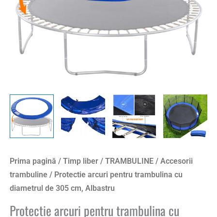
305
cm,
Albastru
Prima pagină
/
Timp liber
/
TRAMBULINE
/
Accesorii
trambuline
/ Protectie arcuri pentru trambulina cu
diametrul de 305 cm, Albastru
Protectie arcuri pentru trambulina cu