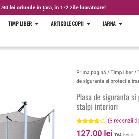
.90 lei oriunde în țară, în 1-2 zile lucrătoare!
TIMP LIBER
ARTICOLE COPII
IARNA
Cantitate
Prima pagină
/
Timp liber
/
Plasa
de siguranta si protectie tra
de
Plasa de siguranta si
siguranta
stalpi interiori
si
protectie
(
3
recenzii de
trambuline,
Evaluat
3
127.00
lei
305cm
la
3.67
TVA inclus