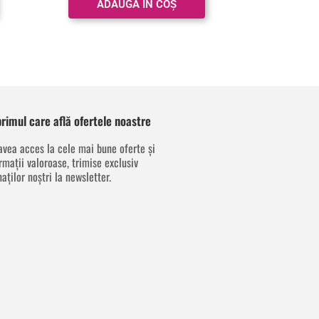
ADAUGĂ ÎN COȘ
 primul care află ofertele noastre
avea acces la cele mai bune oferte și
rmații valoroase, trimise exclusiv
aților noștri la newsletter.