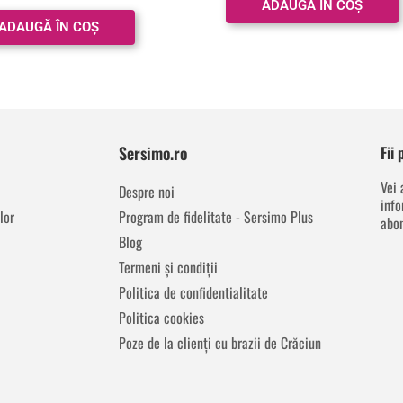
ADAUGĂ ÎN COȘ
din 5
ADAUGĂ ÎN COȘ
Sersimo.ro
Fii
Vei 
Despre noi
info
lor
Program de fidelitate - Sersimo Plus
abon
Blog
Termeni și condiții
Politica de confidentialitate
Politica cookies
Poze de la clienți cu brazii de Crăciun