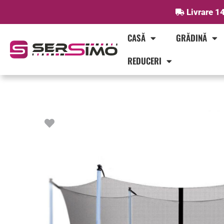
Skip
Livrare 14
to
content
CASĂ
GRĂDINĂ
REDUCERI