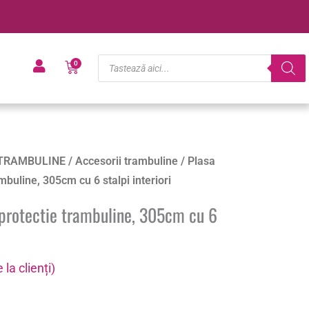
Products
Cart
0
search
TRAMBULINE
/
Accesorii trambuline
/ Plasa
mbuline, 305cm cu 6 stalpi interiori
 protectie trambuline, 305cm cu 6
 la clienți)