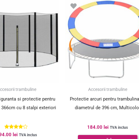
ccesorii trambuline
Accesorii trambuline
iguranta si protectie pentru
Protectie arcuri pentru trambulin
 366cm cu 8 stalpi exteriori
diametrul de 396 cm, Multicolo
184.00
lei
TVA inclus
Evaluat la
94.00
lei
TVA inclus
4.00