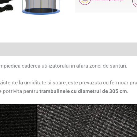
ANI
(3)
mpiedica caderea utilizatorului in afara zonei de sarituri.
istente la umiditate si soare, este prevazuta cu fermoar pract
e potrivita pentru
trambulinele cu diametrul de 305 cm
.