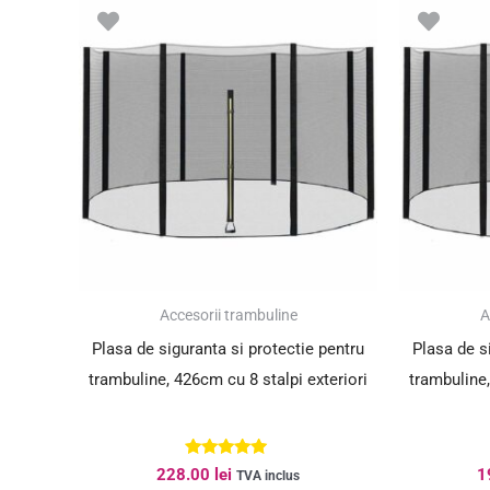
Accesorii trambuline
A
Plasa de siguranta si protectie pentru
Plasa de s
trambuline, 426cm cu 8 stalpi exteriori
trambuline,
Evaluat la
228.00
lei
1
TVA inclus
5.00