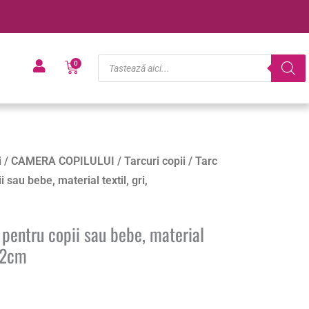
Products
Cart
0
search
i
/
CAMERA COPILULUI
/
Tarcuri copii
/ Tarc
 sau bebe, material textil, gri,
 pentru copii sau bebe, material
x62cm