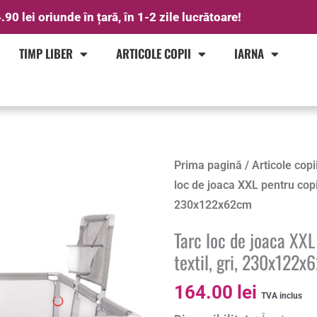
.90 lei oriunde în țară, în 1-2 zile lucrătoare!
TIMP LIBER
ARTICOLE COPII
IARNA
Cantitate
Prima pagină
/
Articole copi
Tarc
loc de joaca XXL pentru copii
loc
230x122x62cm
de
Tarc loc de joaca XXL
joaca
textil, gri, 230x122
XXL
pentru
164.00
lei
TVA inclus
copii