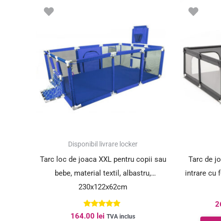
Disponibil livrare locker
Tarc loc de joaca XXL pentru copii sau
Tarc de jo
bebe, material textil, albastru,
intrare cu
230x122x62cm
2
Evaluat la
164.00
lei
TVA inclus
5.00