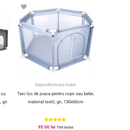
Disponibil livrare locker
 cu
Tarc loc de joaca pentru copii sau bebe,
 gri
material textil, gri, 130x60cm
Evaluat la
95.00
lei
TVA inclus
5.00