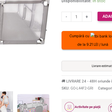
Disponibilitate:
În stoc
sau
bebe,
ADA
material
-
+
textil,
gri,
Cumpără cu
230x122x62cm
de la 9.21 LEI / lună
Livrare estima
🚚 LIVRARE 24 - 48H oriunde î
SKU:
GO-L44F2-GRI
Categor
12
Activitate pe piață
ANI