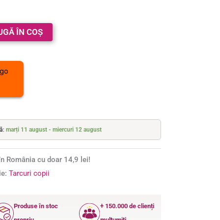
UGĂ ÎN COȘ
tă:
marți 11 august - miercuri 12 august
n România cu doar 14,9 lei!
ie:
Tarcuri copii
Produse în stoc
+ 150.000 de clienți
propriu
mulțumiți