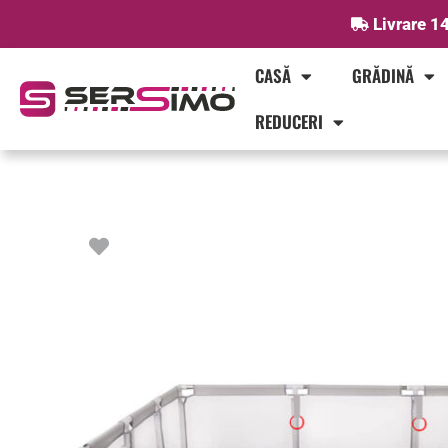
Skip
Livrare 14
to
content
CASĂ
GRĂDINĂ
REDUCERI