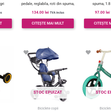
gri
pedale, reglabila, roti din spuma,
spuma, 1.8 
alb-negru
134.00
lei
97.00
lei
us
TVA inclus
T
CITEȘTE MAI MULT
CITEȘTE 
T
STOC EPUIZAT
STOC E
Biciclete copii
Biciclet