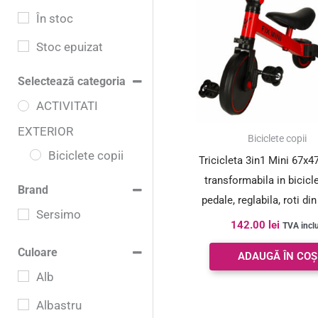
În stoc
Stoc epuizat
Selectează categoria
ACTIVITATI
EXTERIOR
Biciclete copii
Biciclete copii
Tricicleta 3in1 Mini 67x4
transformabila in bicicl
Brand
pedale, reglabila, roti di
Sersimo
rosu-negru
142.00
lei
TVA incl
Culoare
ADAUGĂ ÎN COȘ
Alb
Albastru