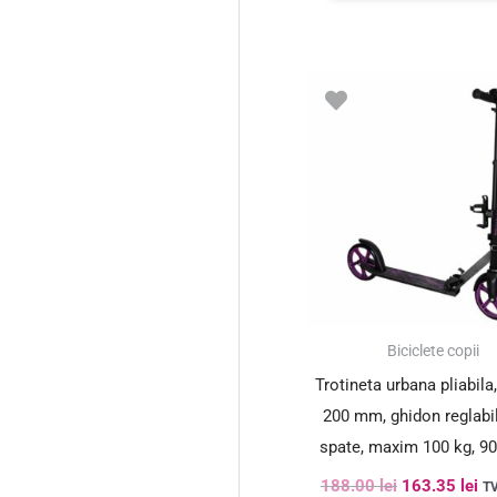
Prețul
Pr
inițial
cu
a
es
fost:
16
188.00 lei.
SUPER PREȚ!
Biciclete copii
Trotineta urbana pliabila,
200 mm, ghidon reglabil
spate, maxim 100 kg, 9
cm, negru si mov
188.00
lei
163.35
lei
TV