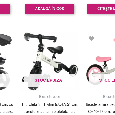
cm, negru si alb
ADAUGĂ ÎN COȘ
CITEȘTE 
T
STOC EPUIZAT
STOC E
Biciclete copii
Biciclet
4 cm, cu
Tricicleta 3in1 Mini 67x47x51 cm,
Bicicleta fara pe
ara aer,
transformabila in bicicleta fara
80x40x57 cm, reg