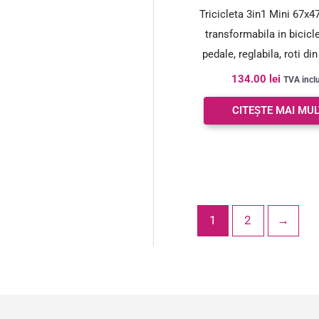
Tricicleta 3in1 Mini 67x4
transformabila in bicicl
pedale, reglabila, roti di
galben
134.00
lei
TVA incl
CITEȘTE MAI MUL
1
2
→