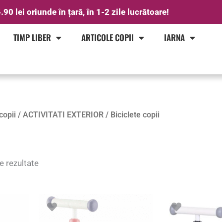
.90 lei oriunde în țară, în 1-2 zile lucrătoare!
TIMP LIBER
ARTICOLE COPII
IARNA
Sortat
copii
/
ACTIVITATI EXTERIOR
/ Biciclete copii
după
popularitate
e rezultate