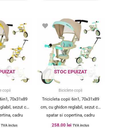
PUIZAT
STOC EPUIZAT
e copii
Biciclete copii
 6in1, 70x31x89
Tricicleta copii 6in1, 70x31x89
glabil, sezut cu
cm, cu ghidon reglabil, sezut cu
ertina, cadru
spatar si copertina, cadru
alben-gri
metalic, albastru-gri
258.00
lei
TVA inclus
TVA inclus