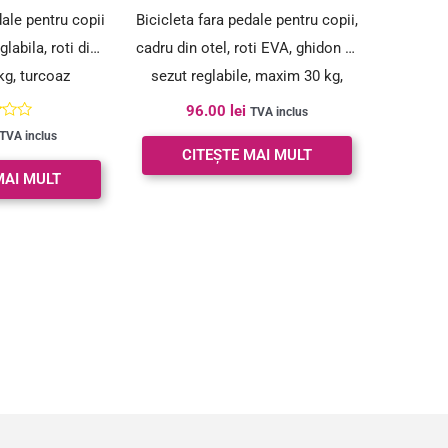
dale pentru copii
Bicicleta fara pedale pentru copii,
labila, roti din
cadru din otel, roti EVA, ghidon si
kg, turcoaz
sezut reglabile, maxim 30 kg,
80x38x58 cm, roz si alb
96.00
lei
TVA inclus
t
TVA inclus
CITEȘTE MAI MULT
MAI MULT