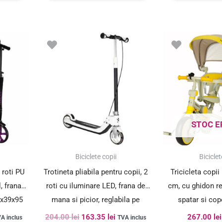
ețul
Prețul
Prețul
rent
inițial
curent
te:
a
este:
3.35 lei.
fost:
163.35 lei.
204.00 lei.
STOC E
SUPER PREȚ!
Biciclete copii
Biciclet
 roti PU
Trotineta pliabila pentru copii, 2
Tricicleta copii
, frana
roti cu iluminare LED, frana de
cm, cu ghidon re
0x39x95
mana si picior, reglabila pe
spatar si cop
inaltime, maxim 100 kg, 73x36x94
metalic, g
204.00
lei
163.35
lei
267.00
lei
A inclus
TVA inclus