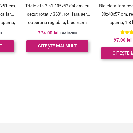
7x51 cm,
Tricicleta 3in1 105x52x94 cm, cu
Bicicleta fara pe
eta fara
sezut rotativ 360°, roti fara aer,
80x40x57 cm, reg
n spuma,
copertina reglabila, bleumarin
spuma, 1.8 
274.00
lei
us
TVA inclus
Evalua
97.00
lei
la
T
CITEȘTE MAI MULT
3.00
din 5
CITEȘTE 