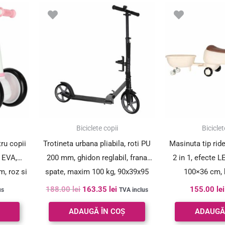
Prețul
Prețul
inițial
curent
a
este:
fost:
163.35 lei.
188.00 lei.
SUPER PREȚ!
Biciclete copii
Biciclet
tru copii
Trotineta urbana pliabila, roti PU
Masinuta tip rid
i EVA,
200 mm, ghidon reglabil, frana
2 in 1, efecte L
, roz si
spate, maxim 100 kg, 90x39x95
100×36 cm, 
cm, negru si gri
188.00
lei
163.35
lei
155.00
lei
us
TVA inclus
ADAUGĂ ÎN COȘ
ADAUGĂ