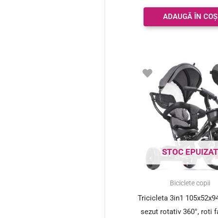
ADAUGĂ ÎN COȘ
STOC EPUIZA
Biciclete copii
Tricicleta 3in1 105x52x9
sezut rotativ 360°, roti f