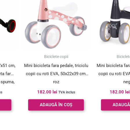
Biciclete copii
Biciclet
7x51 cm,
Mini bicicleta fara pedale, triciclu
Mini bicicleta far
eta fara
copii cu roti EVA, 50x22x39 cm,
copii cu roti EV
n spuma,
roz
neg
182.00
lei
182.00
lei
us
TVA inclus
ADAUGĂ ÎN COȘ
ADAUGĂ