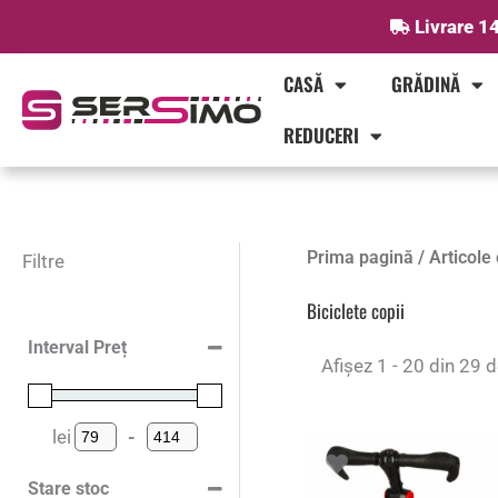
Skip
Livrare 14
to
content
CASĂ
GRĂDINĂ
REDUCERI
Prima pagină
/
Articole 
Filtre
Biciclete copii
Interval Preț
Afișez 1 - 20 din 29 d
lei
-
Preț minim
Preț maxim
Stare stoc