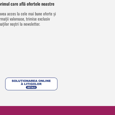
 primul care află ofertele noastre
avea acces la cele mai bune oferte și
rmații valoroase, trimise exclusiv
aților noștri la newsletter.
F
I