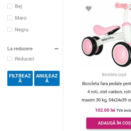
Bej
Maro
Negru
Verde
La reducere
Mov
Reduceri
Roz
Biciclete copii
FILTREAZ
ANULEAZ
Ă
Ă
Bicicleta fara pedale pen
4 roti, otel carbon, rot
maxim 30 kg, 54x24x39 cm
alb
102.00
lei
TVA incl
ADAUGĂ ÎN COȘ