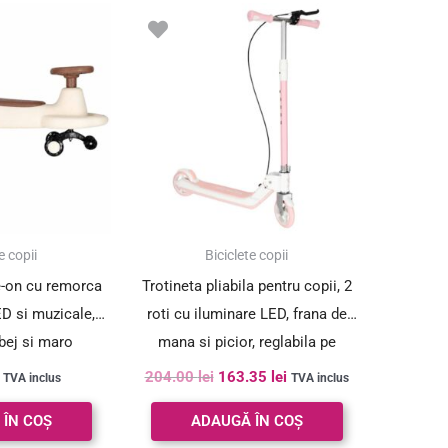
Prețul
Prețul
inițial
curent
a
este:
fost:
163.35 lei.
204.00 lei.
SUPER PREȚ!
e copii
Biciclete copii
e-on cu remorca
Trotineta pliabila pentru copii, 2
ED si muzicale,
roti cu iluminare LED, frana de
bej si maro
mana si picior, reglabila pe
inaltime, maxim 100 kg, 73x36x94
204.00
lei
163.35
lei
TVA inclus
TVA inclus
cm, roz si alb
 ÎN COȘ
ADAUGĂ ÎN COȘ