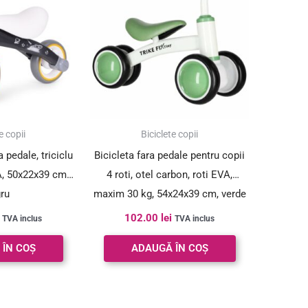
e copii
Biciclete copii
a pedale, triciclu
Bicicleta fara pedale pentru copii
A, 50x22x39 cm,
4 roti, otel carbon, roti EVA,
ru
maxim 30 kg, 54x24x39 cm, verde
si alb
102.00
lei
TVA inclus
TVA inclus
 ÎN COȘ
ADAUGĂ ÎN COȘ