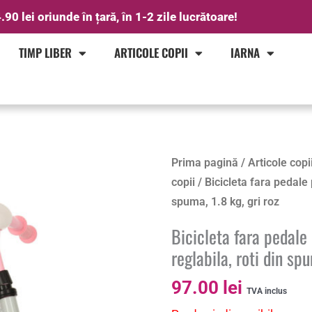
.90 lei oriunde în țară, în 1-2 zile lucrătoare!
TIMP LIBER
ARTICOLE COPII
IARNA
Prima pagină
/
Articole copi
copii
/ Bicicleta fara pedale 
spuma, 1.8 kg, gri roz
Bicicleta fara pedal
reglabila, roti din spu
97.00
lei
TVA inclus