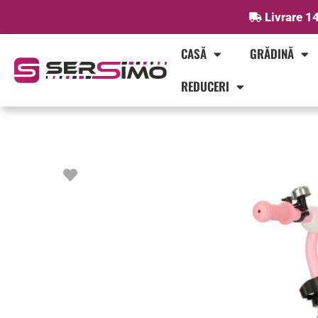
Skip
Livrare 14
to
content
CASĂ
GRĂDINĂ
REDUCERI