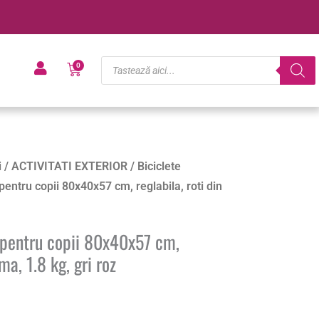
Products
Cart
0
search
i
/
ACTIVITATI EXTERIOR
/
Biciclete
pentru copii 80x40x57 cm, reglabila, roti din
e pentru copii 80x40x57 cm,
ma, 1.8 kg, gri roz