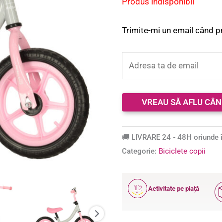
Produs indisponibil
Trimite-mi un email când p
🚚 LIVRARE 24 - 48H oriunde î
Categorie:
Biciclete copii
12
Activitate pe piață
ANI