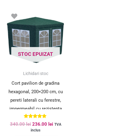
Prețul
Prețul
inițial
curent
a
este:
fost:
236.00 lei.
340.00 lei.
STOC EPUIZAT
SUPER PREȚ!
Lichidari stoc
Cort pavilion de gradina
hexagonal, 200×200 cm, cu
pereti laterali cu ferestre,
impermeabil cu rezistenta
UV, verde
Evaluat la
340.00
lei
236.00
lei
TVA
5.00
inclus
din 5