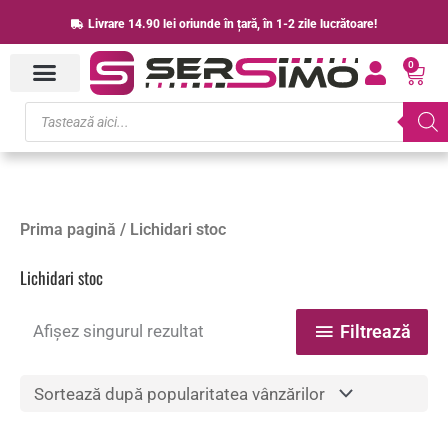
Skip
Livrare 14.90 lei oriunde în țară, în 1-2 zile lucrătoare!
to
0
content
Cart
Products
search
Prima pagină
/ Lichidari stoc
Lichidari stoc
Afișez singurul rezultat
Filtrează