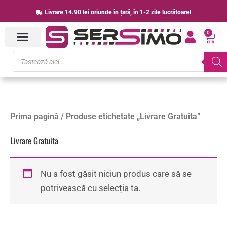
Skip
Livrare 14.90 lei oriunde în țară, în 1-2 zile lucrătoare!
to
0
content
Cart
Products
search
Prima pagină
/ Produse etichetate „Livrare Gratuita”
Livrare Gratuita
Nu a fost găsit niciun produs care să se
potrivească cu selecția ta.