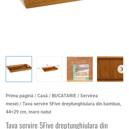
Prima pagină
/
Casă
/
BUCATARIE
/
Servirea
mesei
/ Tava servire 5Five dreptunghiulara din bambus,
44×29 cm, maro natur
Tava servire 5Five dreptunghiulara din