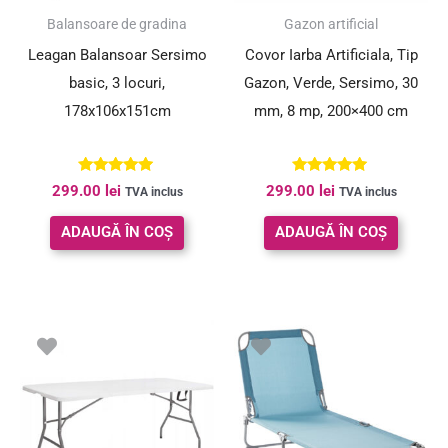
Balansoare de gradina
Gazon artificial
Leagan Balansoar Sersimo
Covor Iarba Artificiala, Tip
basic, 3 locuri,
Gazon, Verde, Sersimo, 30
178x106x151cm
mm, 8 mp, 200×400 cm
Evaluat la
Evaluat la
299.00
lei
299.00
lei
TVA inclus
TVA inclus
4.90
5.00
din 5
din 5
ADAUGĂ ÎN COȘ
ADAUGĂ ÎN COȘ
Prețul
Prețul
inițial
curent
a
este:
fost:
159.01 lei.
229.00 lei.