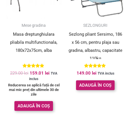
SUPER PREȚ!
Mese gradina
SEZLONGURI
Masa dreptunghiulara
Sezlong pliant Sersimo, 186
pliabila multifunctionala,
x 56 cm, pentru plaja sau
180x72x75cm, alba
gradina, albastru, capacitate
110kg
Evaluat la
Evaluat la
229.00
lei
159.01
lei
149.00
lei
TVA
TVA inclus
4.84
4.80
inclus
din 5
din 5
ADAUGĂ ÎN COȘ
Reducerea se aplică față de cel
mai mic preț din ultimele 30 de
zile
ADAUGĂ ÎN COȘ