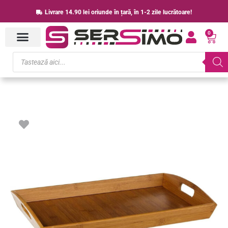
Skip
Livrare 14.90 lei oriunde în țară, în 1-2 zile lucrătoare!
to
0
content
Cart
Products
search