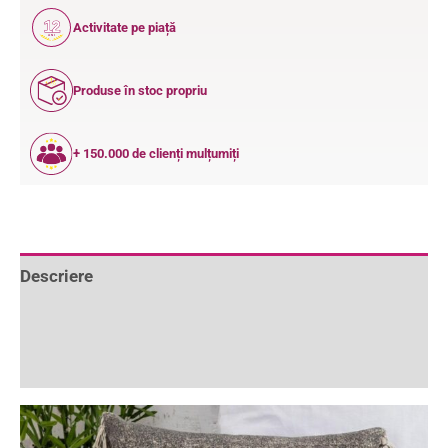
12
Activitate pe piață
ANI
Produse în stoc propriu
+ 150.000 de clienți mulțumiți
Descriere
Informații suplimentare
Recenzii (0)