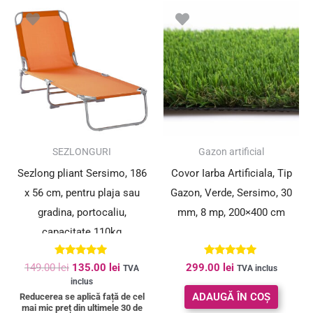
Prețul
Prețul
inițial
curent
a
este:
fost:
135.00 lei.
149.00 lei.
SUPER PREȚ!
SEZLONGURI
Gazon artificial
Sezlong pliant Sersimo, 186
Covor Iarba Artificiala, Tip
x 56 cm, pentru plaja sau
Gazon, Verde, Sersimo, 30
gradina, portocaliu,
mm, 8 mp, 200×400 cm
capacitate 110kg
Evaluat la
Evaluat la
149.00
lei
135.00
lei
299.00
lei
TVA
TVA inclus
4.91
5.00
inclus
din 5
din 5
ADAUGĂ ÎN COȘ
Reducerea se aplică față de cel
mai mic preț din ultimele 30 de