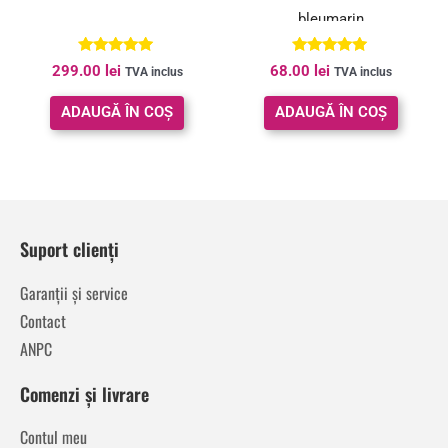
bleumarin
Evaluat la
Evaluat la
299.00
lei
68.00
lei
TVA inclus
TVA inclus
4.90
5.00
din 5
din 5
ADAUGĂ ÎN COȘ
ADAUGĂ ÎN COȘ
Suport clienți
Garanții și service
Contact
ANPC
Comenzi și livrare
Contul meu