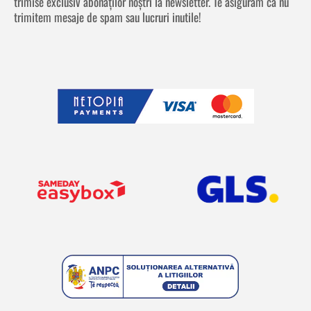
trimise exclusiv abonaților noștri la newsletter. Te asigurăm că nu
trimitem mesaje de spam sau lucruri inutile!