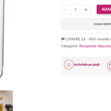
capac
ADA
lemn
-
+
natural,
1.3
Livrare esti
l,
transparent
🚚 LIVRARE 24 - 48H oriunde î
Categorie:
Recipiente depozit
12
Activitate pe piață
ANI