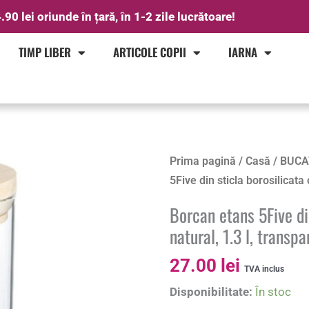
.90 lei oriunde în țară, în 1-2 zile lucrătoare!
TIMP LIBER
ARTICOLE COPII
IARNA
Cantitate
Prima pagină
/
Casă
/
BUCA
Borcan
5Five din sticla borosilicata
etans
Borcan etans 5Five di
5Five
natural, 1.3 l, transpa
din
sticla
27.00
lei
TVA inclus
borosilicata
Disponibilitate:
În stoc
cu