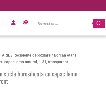
Products
Cart
0
search
TARIE
/
Recipiente depozitare
/ Borcan etans
 cu capac lemn natural, 1.3 l, transparent
n sticla borosilicata cu capac lemn
rent