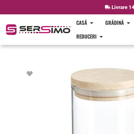
Skip
Livrare 14
to
content
CASĂ
GRĂDINĂ
REDUCERI