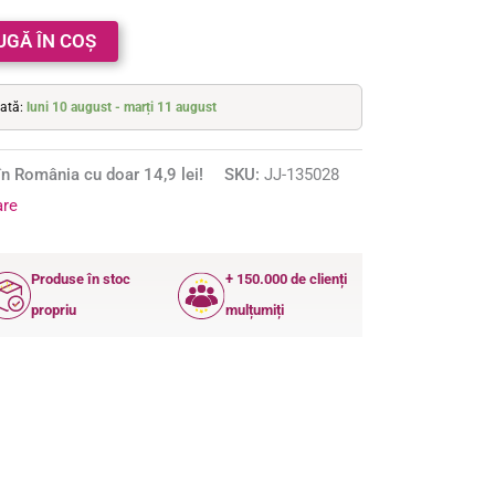
UGĂ ÎN COȘ
mată:
luni 10 august - marți 11 august
n România cu doar 14,9 lei!
SKU:
JJ-135028
are
Produse în stoc
+ 150.000 de clienți
propriu
mulțumiți