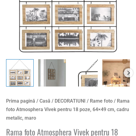
64x49
cm,
cadru
metalic,
maro
Prima pagină
/
Casă
/
DECORATIUNI
/
Rame foto
/ Rama
foto Atmosphera Vivek pentru 18 poze, 64×49 cm, cadru
metalic, maro
Rama foto Atmosphera Vivek pentru 18