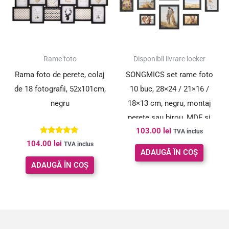
Rame foto
Disponibil livrare locker
Rama foto de perete, colaj
SONGMICS set rame foto
de 18 fotografii, 52x101cm,
10 buc, 28×24 / 21×16 /
negru
18×13 cm, negru, montaj
perete sau birou, MDF si
103.00
lei
plastic
TVA inclus
Evaluat la
104.00
lei
TVA inclus
5.00
ADAUGĂ ÎN COȘ
din 5
ADAUGĂ ÎN COȘ