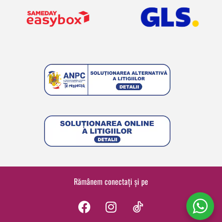
Rămânem conectați și pe
F
I
a
n