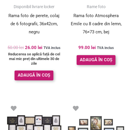
SUPER PREȚ!
Disponibil livrare locker
Rame foto
Rama foto de perete, colaj
Rama foto Atmosphera
de 6 fotografii, 36x42cm,
Emile cu 8 cadre din lemn,
negru
76×73 cm, bej
50.00
lei
26.00
lei
99.00
lei
TVA inclus
TVA inclus
Reducerea se aplică față de cel
mai mic preț din ultimele 30 de
ADAUGĂ ÎN COȘ
zile
ADAUGĂ ÎN COȘ