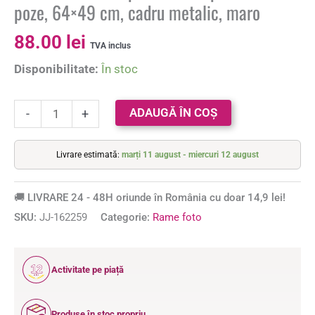
poze, 64×49 cm, cadru metalic, maro
88.00
lei
TVA inclus
Disponibilitate:
În stoc
ADAUGĂ ÎN COȘ
-
+
Livrare estimată:
marți 11 august - miercuri 12 august
🚚 LIVRARE 24 - 48H oriunde în România cu doar 14,9 lei!
SKU:
JJ-162259
Categorie:
Rame foto
12
Activitate pe piață
ANI
Produse în stoc propriu