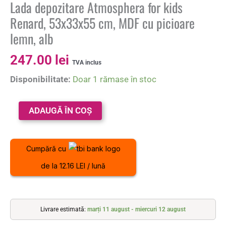
Lada depozitare Atmosphera for kids
Renard, 53x33x55 cm, MDF cu picioare
lemn, alb
247.00
lei
TVA inclus
Disponibilitate:
Doar 1 rămase în stoc
ADAUGĂ ÎN COȘ
Cumpără cu
de la 12.16 LEI / lună
Livrare estimată:
marți 11 august - miercuri 12 august