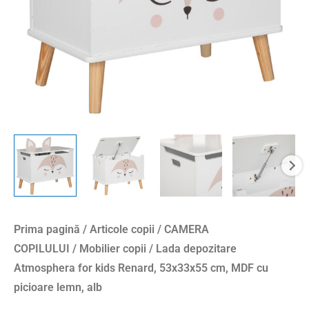
cm,
MDF
cu
picioare
lemn,
alb
Prima pagină
/
Articole copii
/
CAMERA
COPILULUI
/
Mobilier copii
/ Lada depozitare
Atmosphera for kids Renard, 53x33x55 cm, MDF cu
picioare lemn, alb