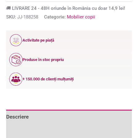
🚚 LIVRARE 24 - 48H oriunde în România cu doar 14,9 lei!
SKU:
JJ-188258
Categorie:
Mobilier copii
12
Activitate pe piață
ANI
Produse în stoc propriu
+ 150.000 de clienți mulțumiți
Descriere
Informații suplimentare