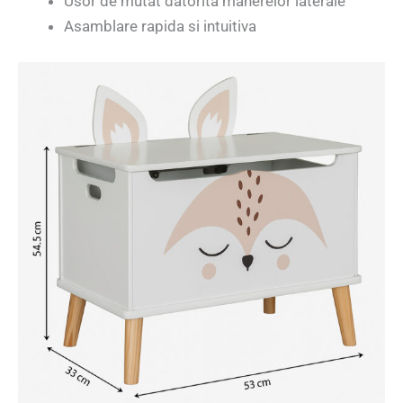
Usor de mutat datorita manerelor laterale
Asamblare rapida si intuitiva