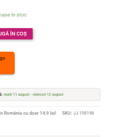
mase în stoc
UGĂ ÎN COȘ
tă:
marți 11 august - miercuri 12 august
n România cu doar 14,9 lei!
SKU:
JJ-198198