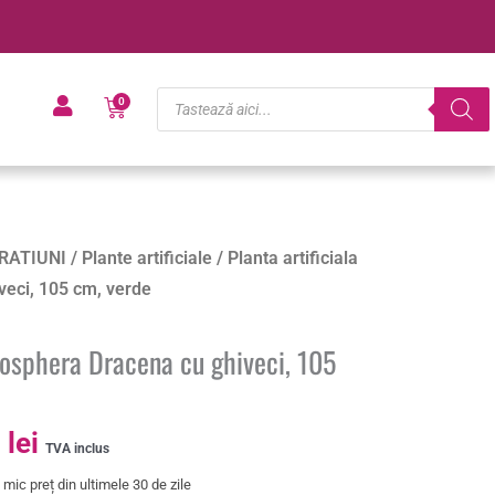
Products
Cart
0
search
Prețul
RATIUNI
/
Plante artificiale
/ Planta artificiala
curent
eci, 105 cm, verde
este:
149.60 lei.
mosphera Dracena cu ghiveci, 105
lei.
0
lei
TVA inclus
mic preț din ultimele 30 de zile