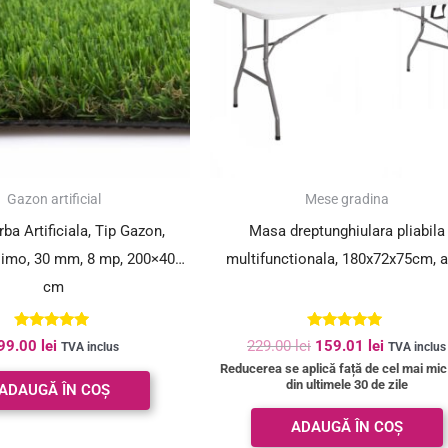
SUPER PREȚ!
Gazon artificial
Mese gradina
ba Artificiala, Tip Gazon,
Masa dreptunghiulara pliabila
simo, 30 mm, 8 mp, 200×400
multifunctionala, 180x72x75cm, a
cm
Evaluat la
Evaluat la
99.00
lei
229.00
lei
159.01
lei
TVA inclus
TVA inclus
5.00
4.84
Reducerea se aplică față de cel mai mic
din 5
din 5
din ultimele 30 de zile
ADAUGĂ ÎN COȘ
ADAUGĂ ÎN COȘ