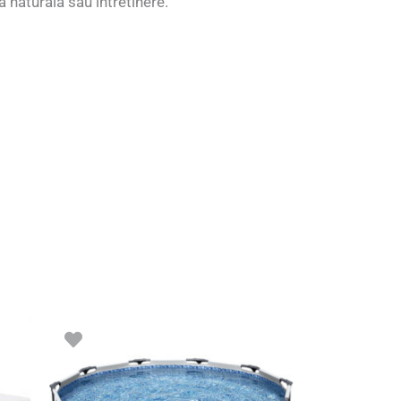
a naturala sau intretinere.
i.