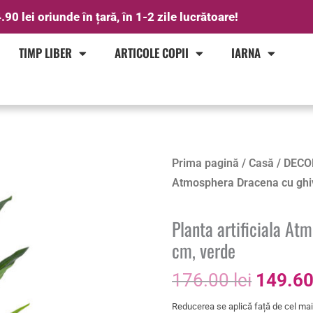
.90 lei oriunde în țară, în 1-2 zile lucrătoare!
TIMP LIBER
ARTICOLE COPII
IARNA
Prețul
Cantitate
Prima pagină
/
Casă
/
DECO
inițial
Planta
Atmosphera Dracena cu ghiv
a
artificiala
fost:
Atmosphera
Planta artificiala At
176.00 
Dracena
cm, verde
cu
176.00
lei
149.6
ghiveci,
105
Reducerea se aplică față de cel mai 