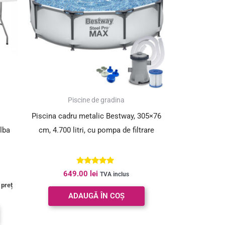
Piscine de gradina
Piscina cadru metalic Bestway, 305×76
lba
cm, 4.700 litri, cu pompa de filtrare
Evaluat la
649.00
lei
TVA inclus
4.80
 preț
din 5
ADAUGĂ ÎN COȘ