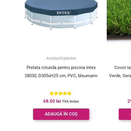
Accesorii piscine
Prelata rotunda pentru piscina Intex
Covor Iar
28030, D305xH25 cm, PVC, bleumarin
Verde, Ser
Evaluat la
68.00
lei
2
TVA inclus
5.00
din 5
ADAUGĂ ÎN COȘ