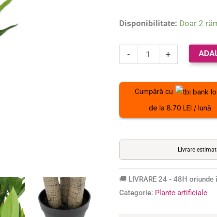
cm,
verde
Disponibilitate:
Doar 2 ră
ADA
-
+
Cumpără cu
de la 8.70 LEI / lună
Livrare estima
🚚 LIVRARE 24 - 48H oriunde î
Categorie:
Plante artificiale