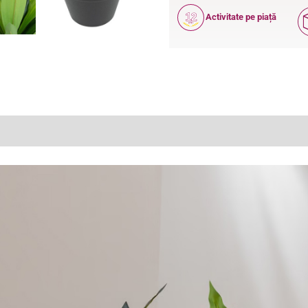
12
Activitate pe piață
ANI
(0)