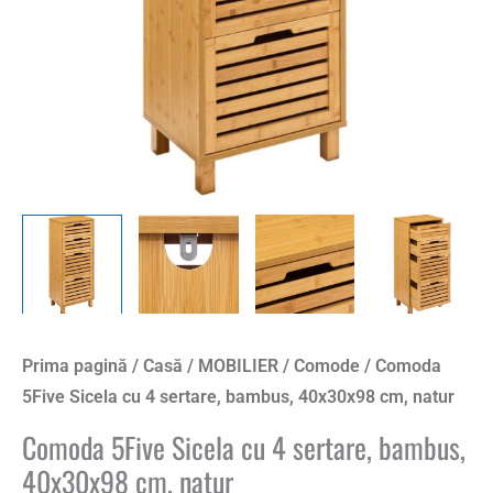
40x30x98
cm,
natur
Prima pagină
/
Casă
/
MOBILIER
/
Comode
/ Comoda
5Five Sicela cu 4 sertare, bambus, 40x30x98 cm, natur
Comoda 5Five Sicela cu 4 sertare, bambus,
40x30x98 cm, natur