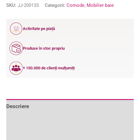
SKU:
JJ-200135
Categorii:
Comode
,
Mobilier baie
12
Activitate pe piață
ANI
Produse în stoc propriu
+ 150.000 de clienți mulțumiți
Descriere
Informații suplimentare
Recenzii (1)