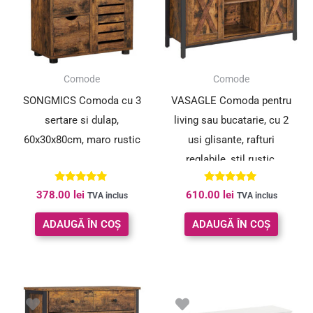
Comode
Comode
SONGMICS Comoda cu 3
VASAGLE Comoda pentru
sertare si dulap,
living sau bucatarie, cu 2
60x30x80cm, maro rustic
usi glisante, rafturi
reglabile, stil rustic,
33x100x80cm, maro si
Evaluat la
Evaluat la
378.00
lei
610.00
lei
TVA inclus
TVA inclus
negru
5.00
4.94
din 5
din 5
ADAUGĂ ÎN COȘ
ADAUGĂ ÎN COȘ