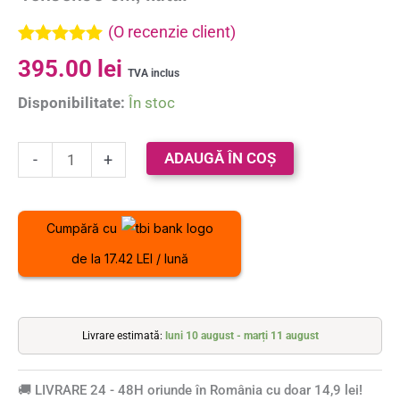
(O recenzie client)
Evaluat la
395.00
lei
5.00
din 5 pe
TVA inclus
baza unei
Disponibilitate:
În stoc
singure
evaluări
ADAUGĂ ÎN COȘ
-
+
Cumpără cu
de la 17.42 LEI / lună
Livrare estimată:
luni 10 august - marți 11 august
🚚 LIVRARE 24 - 48H oriunde în România cu doar 14,9 lei!