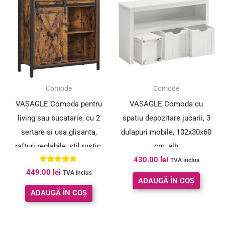
Comode
Comode
VASAGLE Comoda pentru
VASAGLE Comoda cu
living sau bucatarie, cu 2
spatiu depozitare jucarii, 3
sertare si usa glisanta,
dulapuri mobile, 102x30x60
rafturi reglabile, stil rustic,
cm, alb
430.00
lei
30x70x80cm, maro si negru
TVA inclus
Evaluat la
449.00
lei
TVA inclus
5.00
ADAUGĂ ÎN COȘ
din 5
ADAUGĂ ÎN COȘ