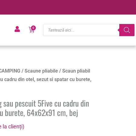
Products
Cart
0
search
CAMPING
/
Scaune pliabile
/ Scaun pliabil
 cadru din otel, sezut si spatar cu burete,
 sau pescuit 5Five cu cadru din
 cu burete, 64x62x91 cm, bej
 la clienți)