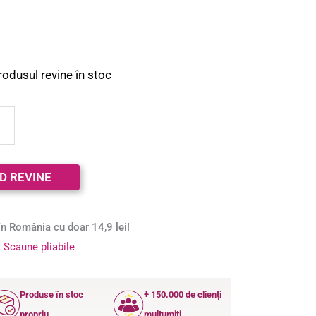
rodusul revine în stoc
n România cu doar 14,9 lei!
:
Scaune pliabile
Produse în stoc
+ 150.000 de clienți
propriu
mulțumiți