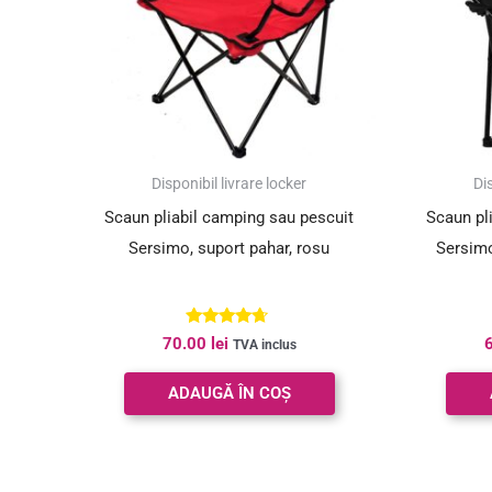
Disponibil livrare locker
Dis
Scaun pliabil camping sau pescuit
Scaun pl
Sersimo, suport pahar, rosu
Sersimo
Evaluat la
70.00
lei
TVA inclus
4.50
din 5
ADAUGĂ ÎN COȘ