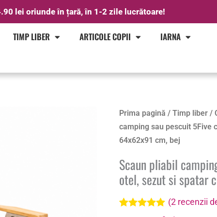
.90 lei oriunde în țară, în 1-2 zile lucrătoare!
TIMP LIBER
ARTICOLE COPII
IARNA
Prima pagină
/
Timp liber
/
camping sau pescuit 5Five cu
64x62x91 cm, bej
Scaun pliabil camping
otel, sezut si spatar
(
2
recenzii de
Evaluat la
2