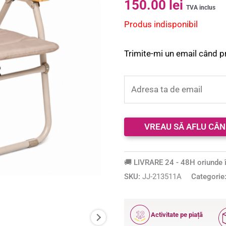
150.00
lei
5.00
din 5 pe
TVA inclus
baza a
Produs indisponibil
evaluări de
la clienți
Trimite-mi un email când p
🚚 LIVRARE 24 - 48H oriunde î
SKU:
JJ-213511A
Categorie
12
Activitate pe piață
ANI