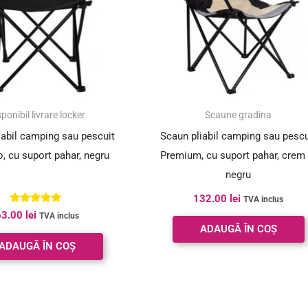
ponibil livrare locker
Scaune gradina
iabil camping sau pescuit
Scaun pliabil camping sau pescu
, cu suport pahar, negru
Premium, cu suport pahar, crem 
negru
132.00
lei
TVA inclus
Evaluat la
63.00
lei
TVA inclus
5.00
ADAUGĂ ÎN COȘ
din 5
ADAUGĂ ÎN COȘ