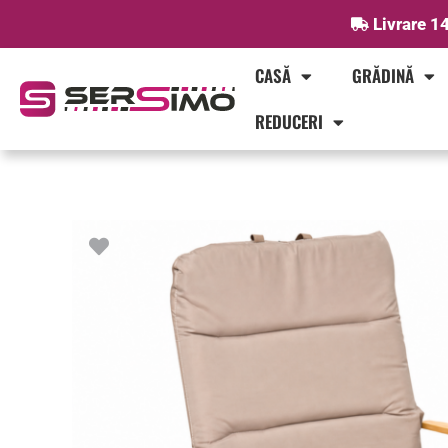
Skip
Livrare 14
to
content
CASĂ
GRĂDINĂ
REDUCERI