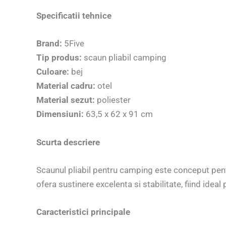
Specificatii tehnice
Brand:
5Five
Tip produs:
scaun pliabil camping
Culoare:
bej
Material cadru:
otel
Material sezut:
poliester
Dimensiuni:
63,5 x 62 x 91 cm
Scurta descriere
Scaunul pliabil pentru camping este conceput pentru c
ofera sustinere excelenta si stabilitate, fiind idea
Caracteristici principale