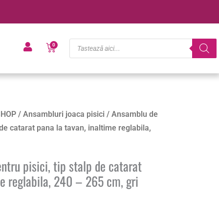
Products
Cart
0
search
SHOP
/
Ansambluri joaca pisici
/ Ansamblu de
 de catarat pana la tavan, inaltime reglabila,
tru pisici, tip stalp de catarat
me reglabila, 240 – 265 cm, gri