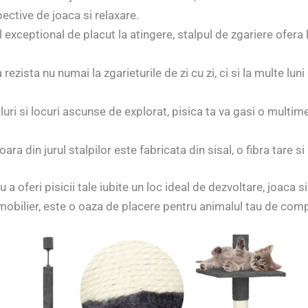
ective de joaca si relaxare.
 exceptional de placut la atingere, stalpul de zgariere ofera l
 rezista nu numai la zgarieturile de zi cu zi, ci si la multe lun
luri si locuri ascunse de explorat, pisica ta va gasi o multi
oara din jurul stalpilor este fabricata din sisal, o fibra tare si
a oferi pisicii tale iubite un loc ideal de dezvoltare, joaca 
mobilier, este o oaza de placere pentru animalul tau de com