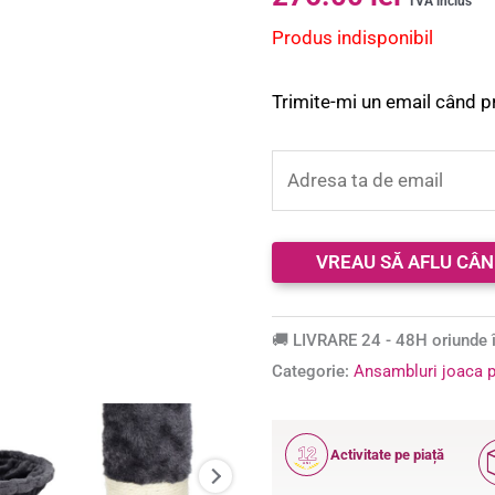
TVA inclus
Produs indisponibil
Trimite-mi un email când p
🚚 LIVRARE 24 - 48H oriunde î
Categorie:
Ansambluri joaca p
12
Activitate pe piață
ANI