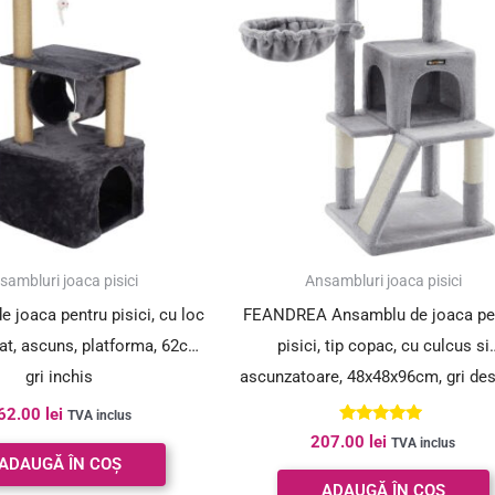
sambluri joaca pisici
Ansambluri joaca pisici
 joaca pentru pisici, cu loc
FEANDREA Ansamblu de joaca pe
iat, ascuns, platforma, 62cm,
pisici, tip copac, cu culcus si
gri inchis
ascunzatoare, 48x48x96cm, gri de
62.00
lei
TVA inclus
Evaluat la
207.00
lei
TVA inclus
5.00
ADAUGĂ ÎN COȘ
din 5
ADAUGĂ ÎN COȘ