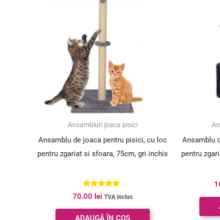
Ansambluri joaca pisici
An
Ansamblu de joaca pentru pisici, cu loc
Ansamblu de
pentru zgariat si sfoara, 75cm, gri inchis
pentru zgar
1
Evaluat la
70.00
lei
TVA inclus
5.00
din 5
ADAUGĂ ÎN COȘ