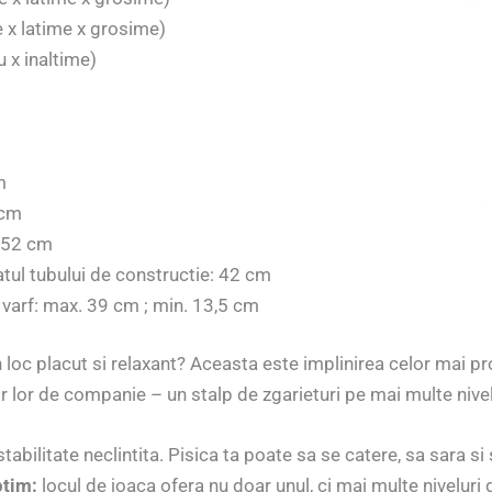
e x latime x grosime)
 x inaltime)
m
 cm
: 52 cm
atul tubului de constructie: 42 cm
 varf: max. 39 cm ; min. 13,5 cm
n loc placut si relaxant? Aceasta este implinirea celor mai pro
r lor de companie – un stalp de zgarieturi pe mai multe nivel
abilitate neclintita. Pisica ta poate sa se catere, sa sara si s
ptim:
locul de joaca ofera nu doar unul, ci mai multe niveluri 