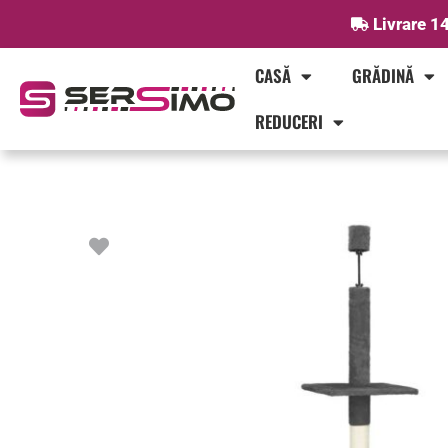
Skip
Livrare 14
to
content
CASĂ
GRĂDINĂ
REDUCERI