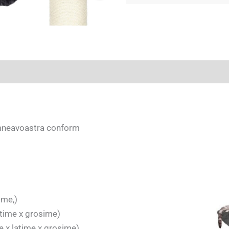
(0)
umneavoastra conform
ime,)
atime x grosime)
e x latime x grosime)