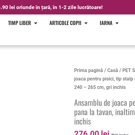
.90 lei oriunde în țară, în 1-2 zile lucrătoare!
TIMP LIBER
ARTICOLE COPII
IARNA
Prima pagină
/
Casă
/
PET 
joaca pentru pisici, tip stalp
240 – 265 cm, gri inchis
Ansamblu de joaca pen
pana la tavan, inalti
inchis
276.00
lei