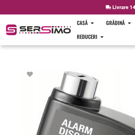
Skip
Livrare 14
to
content
CASĂ
GRĂDINĂ
REDUCERI