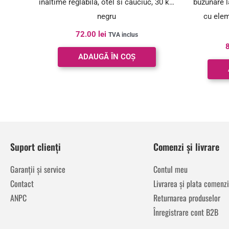
inaltime reglabila, otel si cauciuc, 30 kg,
buzunare l
negru
cu elem
pro
72.00
lei
TVA inclus
ADAUGĂ ÎN COȘ
Suport clienți
Comenzi și livrare
Garanții și service
Contul meu
Contact
Livrarea și plata comenzi
ANPC
Returnarea produselor
Înregistrare cont B2B