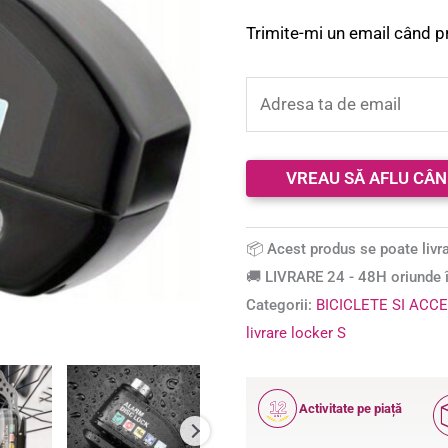
Trimite-mi un email când p
📦 Acest produs se poate livra
🚚 LIVRARE 24 - 48H oriunde î
Categorii:
BICICLETE SI ACCE
livrare locker S
12
Activitate pe piață
ANI