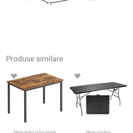
Produse similare
Mese living si bucatarie
Mese gradina