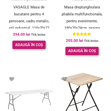
VASAGLE Masa de
Masa dreptunghiulara
bucatarie pentru 4
pliabila multifunctionala,
persoane, cadru metalic,
pentru evenimente,
stil industrial, 110x70x77
180x70x74cm, neagra
394.00
lei
cm, maro rustic
TVA inclus
Evaluat la
205.00
lei
TVA inclus
5.00
ADAUGĂ ÎN COȘ
din 5
ADAUGĂ ÎN COȘ
Prețul
Prețul
inițial
curent
a
este:
fost:
278.30 lei.
363.00 lei.