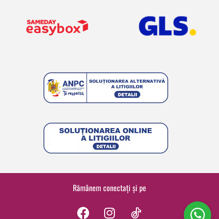
Rămânem conectați și pe
F
I