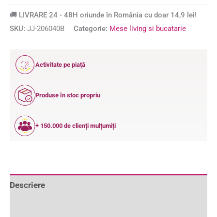
🚚 LIVRARE 24 - 48H oriunde în România cu doar 14,9 lei!
SKU:
JJ-206040B
Categorie:
Mese living si bucatarie
12
Activitate pe piață
ANI
Produse în stoc propriu
+ 150.000 de clienți mulțumiți
Descriere
Informații suplimentare