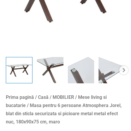
din
sticla
securizata
si
picioare
metal
metal
efect
nuc,
180x90x75
cm,
maro
Prima pagină
/
Casă
/
MOBILIER
/
Mese living si
bucatarie
/ Masa pentru 6 persoane Atmosphera Jorel,
blat din sticla securizata si picioare metal metal efect
nuc, 180x90x75 cm, maro