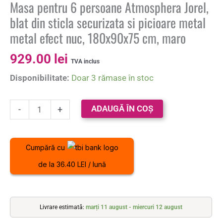
Masa pentru 6 persoane Atmosphera Jorel,
blat din sticla securizata si picioare metal
metal efect nuc, 180x90x75 cm, maro
929.00
lei
TVA inclus
Disponibilitate:
Doar 3 rămase în stoc
ADAUGĂ ÎN COȘ
-
+
Cumpără cu
de la 36.40 LEI / lună
Livrare estimată:
marți 11 august - miercuri 12 august