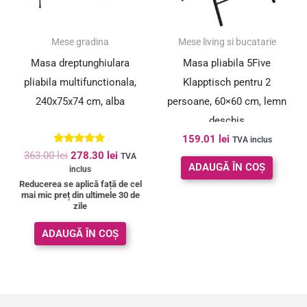
SUPER PREȚ!
Mese gradina
Mese living si bucatarie
Masa dreptunghiulara
Masa pliabila 5Five
pliabila multifunctionala,
Klapptisch pentru 2
240x75x74 cm, alba
persoane, 60×60 cm, lemn
deschis
159.01
lei
TVA inclus
Evaluat la
363.00
lei
278.30
lei
TVA
5.00
ADAUGĂ ÎN COȘ
inclus
din 5
Reducerea se aplică față de cel
mai mic preț din ultimele 30 de
zile
ADAUGĂ ÎN COȘ