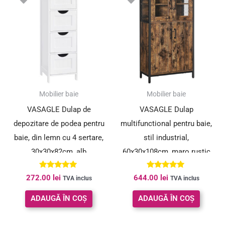
Mobilier baie
Mobilier baie
VASAGLE Dulap de
VASAGLE Dulap
depozitare de podea pentru
multifunctional pentru baie,
baie, din lemn cu 4 sertare,
stil industrial,
30x30x82cm, alb
60x30x108cm, maro rustic
si negru
Evaluat la
Evaluat la
272.00
lei
644.00
lei
TVA inclus
TVA inclus
5.00
5.00
din 5
din 5
ADAUGĂ ÎN COȘ
ADAUGĂ ÎN COȘ