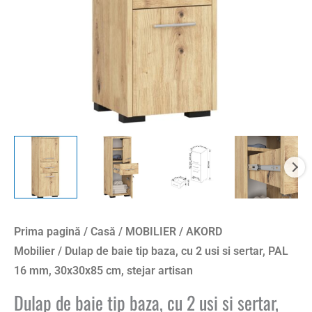
usi
si
sertar,
PAL
16
mm,
30x30x85
cm,
stejar
artisan
Prima pagină
/
Casă
/
MOBILIER
/
AKORD
Mobilier
/ Dulap de baie tip baza, cu 2 usi si sertar, PAL
16 mm, 30x30x85 cm, stejar artisan
Dulap de baie tip baza, cu 2 usi si sertar,