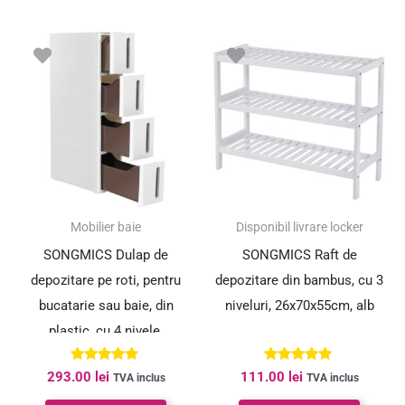
Mobilier baie
Disponibil livrare locker
SONGMICS Dulap de
SONGMICS Raft de
depozitare pe roti, pentru
depozitare din bambus, cu 3
bucatarie sau baie, din
niveluri, 26x70x55cm, alb
plastic, cu 4 nivele,
45x17x84cm, alb
Evaluat la
Evaluat la
293.00
lei
111.00
lei
TVA inclus
TVA inclus
5.00
5.00
din 5
din 5