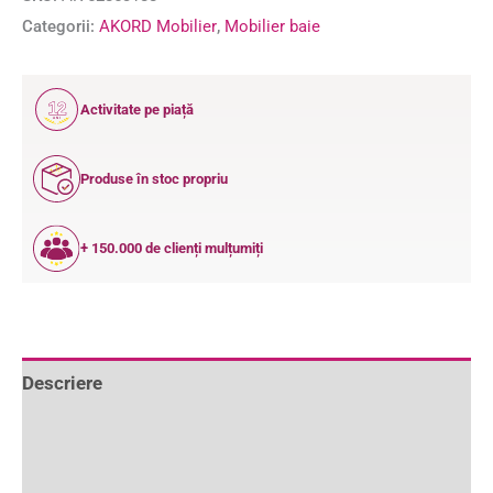
Categorii:
AKORD Mobilier
,
Mobilier baie
12
Activitate pe piață
ANI
Produse în stoc propriu
+ 150.000 de clienți mulțumiți
Descriere
Informații suplimentare
Recenzii (0)