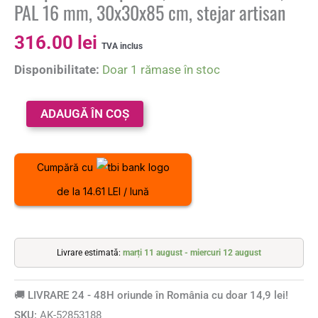
PAL 16 mm, 30x30x85 cm, stejar artisan
316.00
lei
TVA inclus
Disponibilitate:
Doar 1 rămase în stoc
ADAUGĂ ÎN COȘ
Cumpără cu
de la 14.61 LEI / lună
Livrare estimată:
marți 11 august - miercuri 12 august
🚚 LIVRARE 24 - 48H oriunde în România cu doar 14,9 lei!
SKU:
AK-52853188