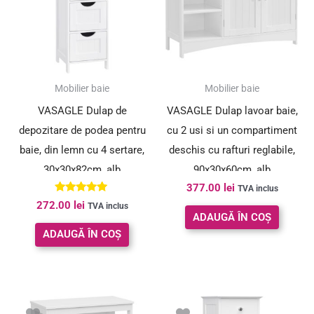
Mobilier baie
Mobilier baie
VASAGLE Dulap de
VASAGLE Dulap lavoar baie,
depozitare de podea pentru
cu 2 usi si un compartiment
baie, din lemn cu 4 sertare,
deschis cu rafturi reglabile,
30x30x82cm, alb
90x30x60cm, alb
377.00
lei
TVA inclus
Evaluat la
272.00
lei
TVA inclus
5.00
ADAUGĂ ÎN COȘ
din 5
ADAUGĂ ÎN COȘ