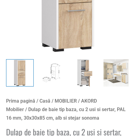
usi
si
sertar,
PAL
16
mm,
30x30x85
cm,
alb
si
stejar
sonoma
Prima pagină
/
Casă
/
MOBILIER
/
AKORD
Mobilier
/ Dulap de baie tip baza, cu 2 usi si sertar, PAL
16 mm, 30x30x85 cm, alb si stejar sonoma
Dulap de baie tip baza, cu 2 usi si sertar,