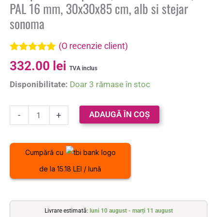
PAL 16 mm, 30x30x85 cm, alb si stejar
sonoma
(O recenzie client)
Evaluat la
332.00
lei
5.00
din 5 pe
TVA inclus
baza unei
Disponibilitate:
Doar 3 rămase în stoc
singure
evaluări
ADAUGĂ ÎN COȘ
-
+
Cumpără cu
de la 15.18 LEI / lună
Livrare estimată:
luni 10 august - marți 11 august