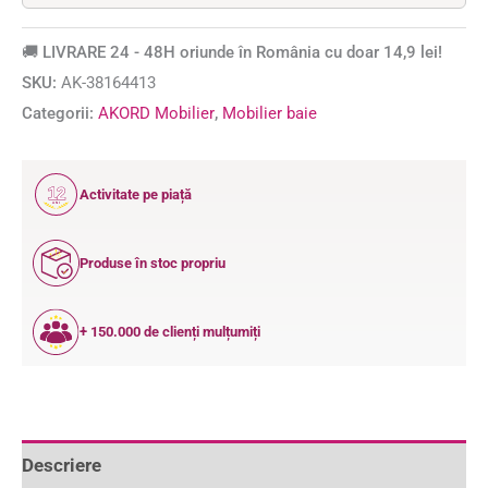
🚚 LIVRARE 24 - 48H oriunde în România cu doar 14,9 lei!
SKU:
AK-38164413
Categorii:
AKORD Mobilier
,
Mobilier baie
12
Activitate pe piață
ANI
Produse în stoc propriu
+ 150.000 de clienți mulțumiți
Descriere