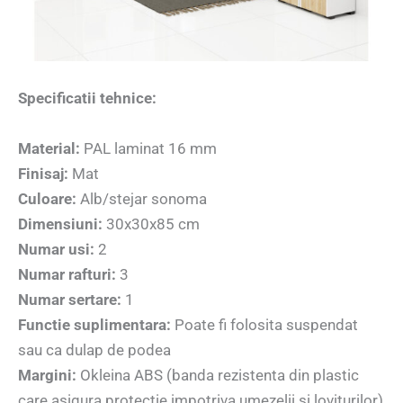
Specificatii tehnice:
Material:
PAL laminat 16 mm
Finisaj:
Mat
Culoare:
Alb/stejar sonoma
Dimensiuni:
30x30x85 cm
Numar usi:
2
Numar rafturi:
3
Numar sertare:
1
Functie suplimentara:
Poate fi folosita suspendat
sau ca dulap de podea
Margini:
Okleina ABS (banda rezistenta din plastic
care asigura protectie impotriva umezelii si loviturilor)