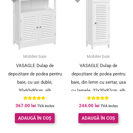
Mobilier baie
Mobilier baie
VASAGLE Dulap de
VASAGLE Dulap de
depozitare de podea pentru
depozitare de podea pentru
baie, cu usi duble,
baie, din lemn cu sertar, usa
30x60x80cm, alb
cu lamele, 32x30x87cm, alb
Evaluat la
Evaluat la
367.00
lei
244.00
lei
TVA inclus
TVA inclus
4.92
4.92
din 5
din 5
ADAUGĂ ÎN COȘ
ADAUGĂ ÎN COȘ