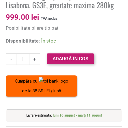
Lisabona, GS3E, greutate maxima 280kg
999.00
lei
TVA inclus
Posibilitate pliere tip pat
Disponibilitate:
În stoc
ADAUGĂ ÎN COȘ
-
+
Cumpără cu
de la 38.89 LEI / lună
Livrare estimată:
luni 10 august - marți 11 august