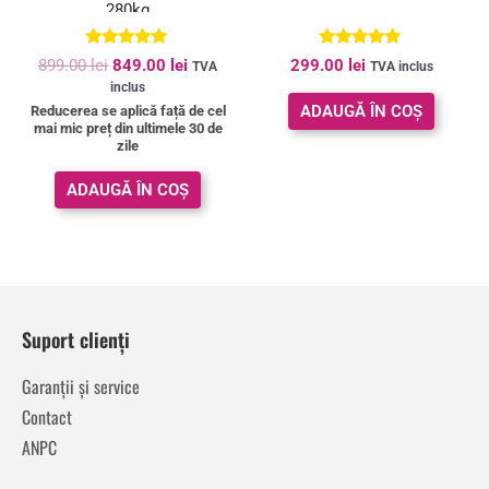
280kg
Evaluat la
Evaluat la
899.00
lei
849.00
lei
299.00
lei
TVA
TVA inclus
4.95
4.90
inclus
din 5
din 5
ADAUGĂ ÎN COȘ
Reducerea se aplică față de cel
mai mic preț din ultimele 30 de
zile
ADAUGĂ ÎN COȘ
Suport clienți
Garanții și service
Contact
ANPC