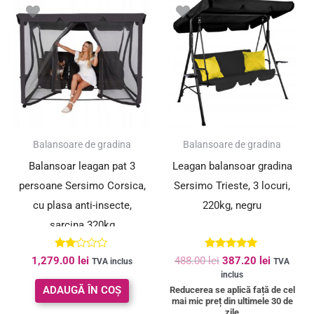
inițial
curent
a
este:
fost:
387.20 le
488.00 lei.
SUPER PREȚ!
Balansoare de gradina
Balansoare de gradina
Balansoar leagan pat 3
Leagan balansoar gradina
persoane Sersimo Corsica,
Sersimo Trieste, 3 locuri,
cu plasa anti-insecte,
220kg, negru
sarcina 320kg
Evaluat
Evaluat la
1,279.00
lei
488.00
lei
387.20
lei
TVA inclus
TVA
la
5.00
inclus
2.00
din 5
din
ADAUGĂ ÎN COȘ
Reducerea se aplică față de cel
5
mai mic preț din ultimele 30 de
zile