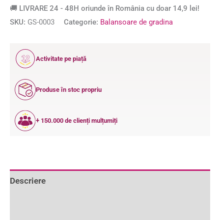
🚚 LIVRARE 24 - 48H oriunde în România cu doar 14,9 lei!
SKU:
GS-0003
Categorie:
Balansoare de gradina
12
Activitate pe piață
ANI
Produse în stoc propriu
+ 150.000 de clienți mulțumiți
Descriere
Informații suplimentare