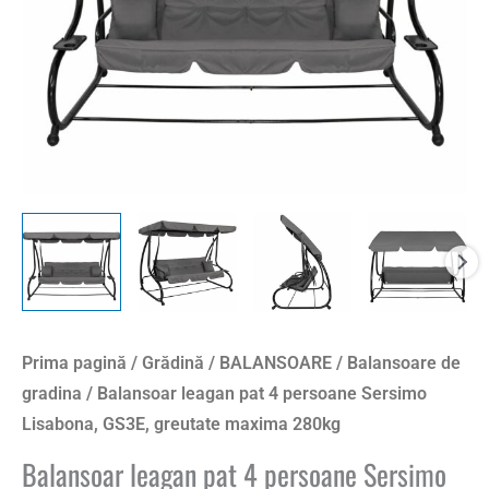
GS3E,
greutate
maxima
280kg
Prima pagină
/
Grădină
/
BALANSOARE
/
Balansoare de
gradina
/ Balansoar leagan pat 4 persoane Sersimo
Lisabona, GS3E, greutate maxima 280kg
Balansoar leagan pat 4 persoane Sersimo