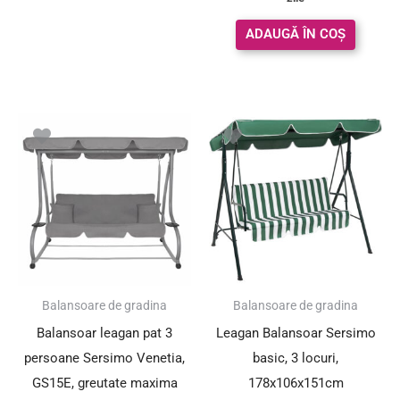
ADAUGĂ ÎN COȘ
Prețul
Prețul
inițial
curent
a
este:
fost:
849.00 lei.
899.00 lei.
SUPER PREȚ!
Balansoare de gradina
Balansoare de gradina
Balansoar leagan pat 3
Leagan Balansoar Sersimo
persoane Sersimo Venetia,
basic, 3 locuri,
GS15E, greutate maxima
178x106x151cm