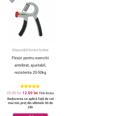
inițial
curent
a
este:
fost:
12.00 lei.
25.00 lei.
SUPER PREȚ!
Disponibil livrare locker
Flexor pentru exercitii
antebrat, ajustabil,
rezistenta 20-50kg
Evaluat la
25.00
lei
12.00
lei
TVA inclus
5.00
Reducerea se aplică față de cel
din 5
mai mic preț din ultimele 30 de
zile