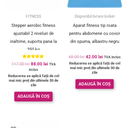
SUPER PREȚ!
SUPER PREȚ!
FITNESS
Disponibil livrare locker
Stepper aerobic fitness
Aparat fitness tip roata
ajustabil 2 niveluri de
pentru abdomene cu covor
inaltime, suporta pana la
din spuma, albastru negru
350 kg
68.00
lei
42.00
lei
TVA inclus
Evaluat la
Reducerea se aplică față de cel
117.00
lei
88.00
lei
TVA
5.00
mai mic preț din ultimele 30 de
inclus
din 5
zile
Reducerea se aplică față de cel
mai mic preț din ultimele 30 de
ADAUGĂ ÎN COȘ
zile
ADAUGĂ ÎN COȘ
Prețul
Prețul