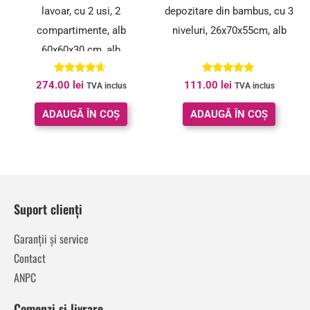
lavoar, cu 2 usi, 2
depozitare din bambus, cu 3
compartimente, alb
niveluri, 26x70x55cm, alb
60x60x30 cm, alb
Evaluat la
Evaluat la
274.00
lei
111.00
lei
TVA inclus
TVA inclus
4.50
5.00
din 5
din 5
ADAUGĂ ÎN COȘ
ADAUGĂ ÎN COȘ
Suport clienți
Garanții și service
Contact
ANPC
Comenzi și livrare