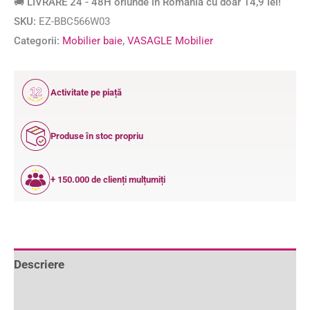
🚚 LIVRARE 24 - 48H oriunde în România cu doar 14,9 lei!
SKU:
EZ-BBC566W03
Categorii:
Mobilier baie
,
VASAGLE Mobilier
12
Activitate pe piață
ANI
Produse în stoc propriu
+ 150.000 de clienți mulțumiți
Descriere
Informații suplimentare