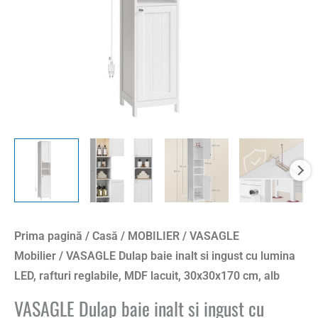
lumina
LED,
rafturi
reglabile,
MDF
lacuit,
30x30x170
cm,
alb
Prima pagină
/
Casă
/
MOBILIER
/
VASAGLE
Mobilier
/ VASAGLE Dulap baie inalt si ingust cu lumina
LED, rafturi reglabile, MDF lacuit, 30x30x170 cm, alb
VASAGLE Dulap baie inalt si ingust cu