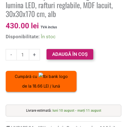
lumina LED, rafturi reglabile, MDF lacuit,
30x30x170 cm, alb
430.00
lei
TVA inclus
Disponibilitate:
În stoc
ADAUGĂ ÎN COȘ
-
+
Cumpără cu
de la 18.66 LEI / lună
Livrare estimată:
luni 10 august - marți 11 august