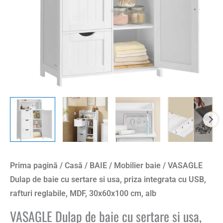
usa,
priza
integrata
cu
USB,
rafturi
reglabile,
MDF,
30x60x100
cm,
alb
Prima pagină
/
Casă
/
BAIE
/
Mobilier baie
/ VASAGLE
Dulap de baie cu sertare si usa, priza integrata cu USB,
rafturi reglabile, MDF, 30x60x100 cm, alb
VASAGLE Dulap de baie cu sertare si usa,