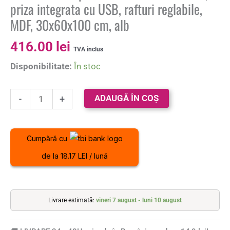
priza integrata cu USB, rafturi reglabile,
MDF, 30x60x100 cm, alb
416.00
lei
TVA inclus
Disponibilitate:
În stoc
ADAUGĂ ÎN COȘ
-
+
Cumpără cu
de la 18.17 LEI / lună
Livrare estimată:
vineri 7 august - luni 10 august