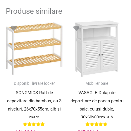
Produse similare
Disponibil livrare locker
Mobilier baie
SONGMICS Raft de
VASAGLE Dulap de
depozitare din bambus, cu 3
depozitare de podea pentru
niveluri, 26x70x55cm, alb si
baie, cu usi duble,
maro
30x60x80cm, alb
Evaluat la
Evaluat la