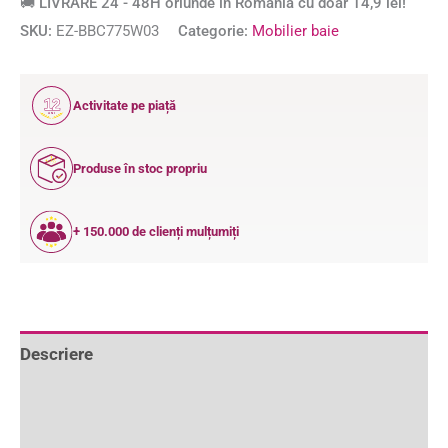
🚚 LIVRARE 24 - 48H oriunde în România cu doar 14,9 lei!
SKU:
EZ-BBC775W03
Categorie:
Mobilier baie
12
Activitate pe piață
ANI
Produse în stoc propriu
+ 150.000 de clienți mulțumiți
Descriere
Informații suplimentare
Recenzii (0)