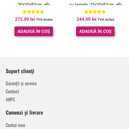
30x30x82cm, alb
cu lamele, 32x30x87cm, alb
Evaluat la
Evaluat la
272.00
lei
244.00
lei
TVA inclus
TVA inclus
5.00
4.92
din 5
din 5
ADAUGĂ ÎN COȘ
ADAUGĂ ÎN COȘ
Suport clienți
Garanții și service
Contact
ANPC
Comenzi și livrare
Contul meu