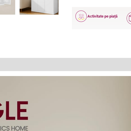
12
Activitate pe piață
ANI
(1)