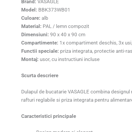
Brand:
VASAGLE
Model:
BBK373WB01
Culoare:
alb
Material:
PAL / lemn compozit
Dimensiuni:
90 x 40 x 90 cm
Compartimente:
1x compartiment deschis, 3x usi, r
Functii speciale:
priza integrata, protectie anti-ra
Montaj:
usor, cu instructiuni incluse
Scurta descriere
Dulapul de bucatarie VASAGLE combina designul m
rafturi reglabile si priza integrata pentru alimenta
Caracteristici principale