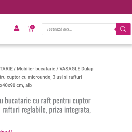
Products
Cart
0
search
TARIE
/
Mobilier bucatarie
/ VASAGLE Dulap
ru cuptor cu microunde, 3 usi si rafturi
90x40x90 cm, alb
 bucatarie cu raft pentru cuptor
 rafturi reglabile, priza integrata,
lient)