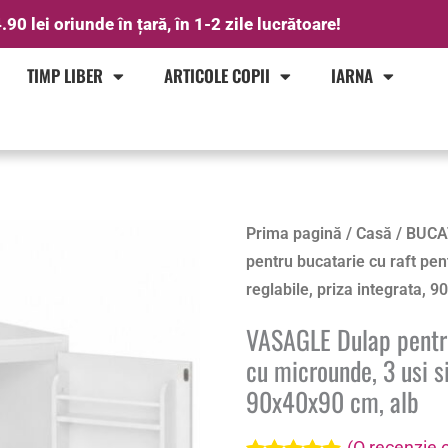
.90 lei oriunde în țară, în 1-2 zile lucrătoare!
TIMP LIBER
ARTICOLE COPII
IARNA
Cantitate
Prima pagină
/
Casă
/
BUCA
VASAGLE
pentru bucatarie cu raft pent
Dulap
reglabile, priza integrata, 
pentru
VASAGLE Dulap pentru
bucatarie
cu microunde, 3 usi si
cu
90x40x90 cm, alb
raft
pentru
(O recenzie c