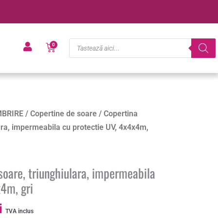
Products
Cart
0
search
Prețul
BRIRE
/
Copertine de soare
/ Copertina
curent
lara, impermeabila cu protectie UV, 4x4x4m,
este:
83.00 lei.
i.
soare, triunghiulara, impermeabila
x4m, gri
i
TVA inclus