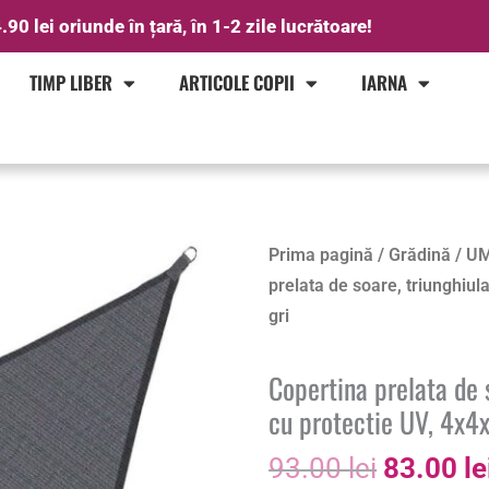
.90 lei oriunde în țară, în 1-2 zile lucrătoare!
TIMP LIBER
ARTICOLE COPII
IARNA
Prețul
Prima pagină
/
Grădină
/
UM
inițial
prelata de soare, triunghiu
a
gri
fost:
93.00 le
Copertina prelata de 
cu protectie UV, 4x4
93.00
lei
83.00
le