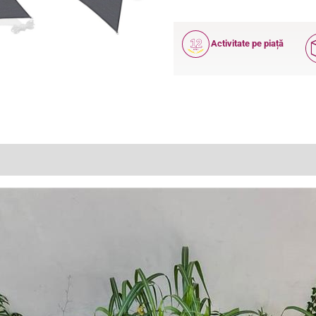
12
Activitate pe piață
ANI
(0)