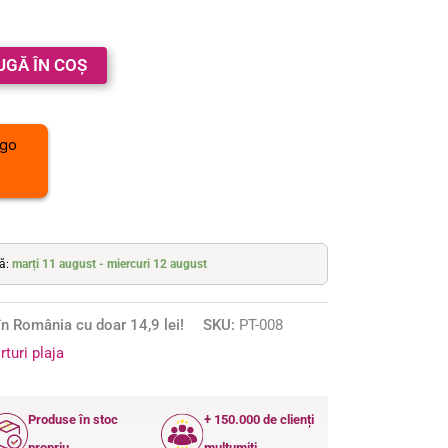
UGĂ ÎN COȘ
tă:
marți 11 august - miercuri 12 august
n România cu doar 14,9 lei!
SKU:
PT-008
rturi plaja
Produse în stoc
+ 150.000 de clienți
propriu
mulțumiți