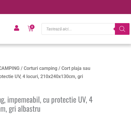
Products
Cart
0
search
CAMPING
/
Corturi camping
/ Cort plaja sau
tectie UV, 4 locuri, 210x240x130cm, gri
g, impemeabil, cu protectie UV, 4
m, gri albastru