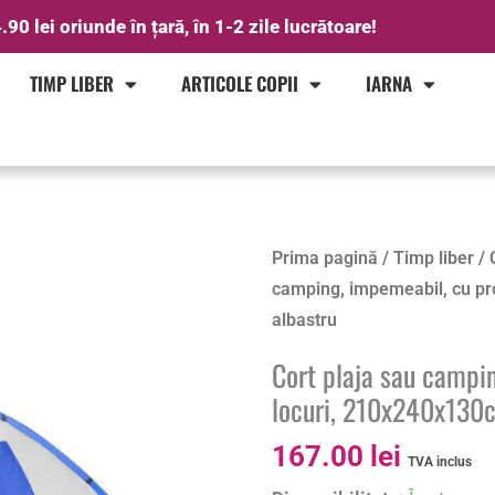
.90 lei oriunde în țară, în 1-2 zile lucrătoare!
TIMP LIBER
ARTICOLE COPII
IARNA
Cantitate
Prima pagină
/
Timp liber
/
Cort
camping, impemeabil, cu pro
plaja
albastru
sau
Cort plaja sau campin
camping,
locuri, 210x240x130c
impemeabil,
cu
167.00
lei
TVA inclus
protectie