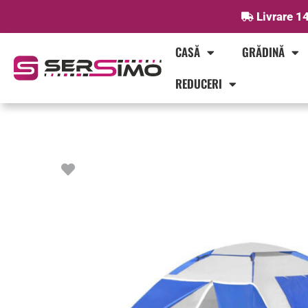
Skip
Livrare 14
to
content
CASĂ
GRĂDINĂ
REDUCERI