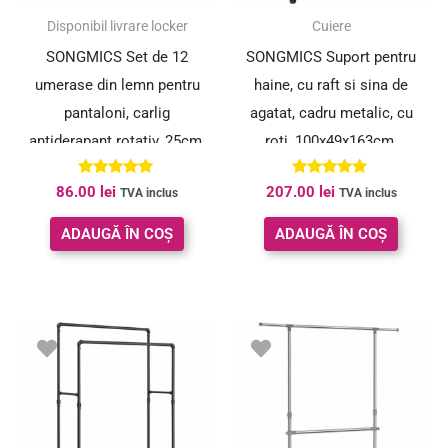
Disponibil livrare locker
Cuiere
SONGMICS Set de 12
SONGMICS Suport pentru
umerase din lemn pentru
haine, cu raft si sina de
pantaloni, carlig
agatat, cadru metalic, cu
antiderapant rotativ, 25cm,
roti, 100x49x163cm,
natural
industrial, negru
Evaluat la
Evaluat la
86.00
lei
207.00
lei
TVA inclus
TVA inclus
5.00
5.00
din 5
din 5
ADAUGĂ ÎN COȘ
ADAUGĂ ÎN COȘ