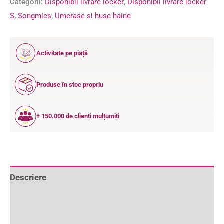
Categorii:
Disponibil livrare locker
,
Disponibil livrare locker
S
,
Songmics
,
Umerase si huse haine
12
Activitate pe piață
ANI
Produse în stoc propriu
+ 150.000 de clienți mulțumiți
Descriere
Informații suplimentare
Recenzii (0)