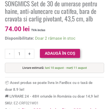
SONGMICS Set de 30 de umerase pentru
haine, anti-alunecare cu catifea, bara de
cravata si carlig pivotant, 43,5 cm, alb
74.00
lei
TVA inclus
Disponibilitate:
Doar 2 rămase în stoc
ADAUGĂ ÎN COȘ
-
+
Livrare estimată:
luni 10 august - marți 11 august
📦 Acest produs se poate livra în FanBox cu o taxă de
doar 8.9 lei!
🚚 LIVRARE 24 - 48H oriunde în România cu doar 14,9 lei!
SKU:
EZ-CRF021W01