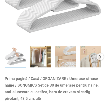
haine,
anti-
alunecare
cu
catifea,
bara
de
cravata
si
carlig
pivotant,
43,5
Prima pagină
/
Casă
/
ORGANIZARE
/
Umerase si huse
cm,
haine
/ SONGMICS Set de 30 de umerase pentru haine,
alb
anti-alunecare cu catifea, bara de cravata si carlig
pivotant, 43,5 cm, alb