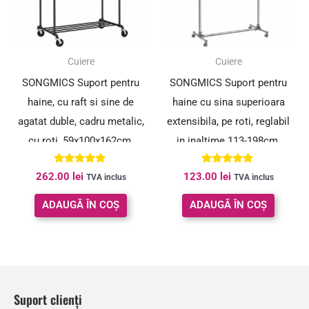
Cuiere
Cuiere
SONGMICS Suport pentru
SONGMICS Suport pentru
haine, cu raft si sine de
haine cu sina superioara
agatat duble, cadru metalic,
extensibila, pe roti, reglabil
cu roti, 59x100x162cm,
in inaltime 113-198cm,
industrial, negru
argintiu
Evaluat la
Evaluat la
262.00
lei
123.00
lei
TVA inclus
TVA inclus
5.00
5.00
din 5
din 5
ADAUGĂ ÎN COȘ
ADAUGĂ ÎN COȘ
Suport clienți