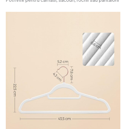
Potrivite pentru camasi, sacouri, rochii sau pantaloni