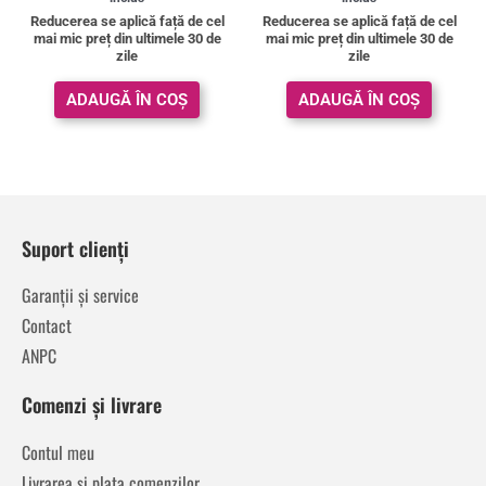
din 5
din 5
Reducerea se aplică față de cel
Reducerea se aplică față de cel
mai mic preț din ultimele 30 de
mai mic preț din ultimele 30 de
zile
zile
ADAUGĂ ÎN COȘ
ADAUGĂ ÎN COȘ
Suport clienți
Garanții și service
Contact
ANPC
Comenzi și livrare
Contul meu
Livrarea și plata comenzilor