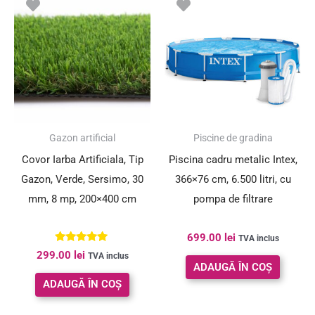
Gazon artificial
Piscine de gradina
Covor Iarba Artificiala, Tip
Piscina cadru metalic Intex,
Gazon, Verde, Sersimo, 30
366×76 cm, 6.500 litri, cu
mm, 8 mp, 200×400 cm
pompa de filtrare
699.00
lei
TVA inclus
Evaluat la
299.00
lei
TVA inclus
5.00
ADAUGĂ ÎN COȘ
din 5
ADAUGĂ ÎN COȘ