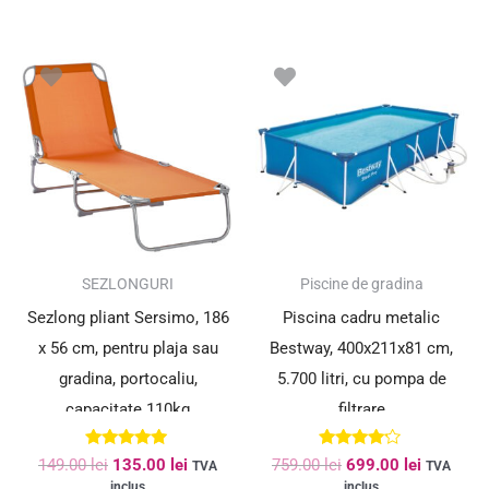
Prețul
Prețul
Prețul
Prețul
inițial
curent
inițial
curent
a
este:
a
este:
fost:
135.00 lei.
fost:
699.00 le
149.00 lei.
759.00 lei.
SUPER PREȚ!
SUPER PREȚ!
SEZLONGURI
Piscine de gradina
Sezlong pliant Sersimo, 186
Piscina cadru metalic
x 56 cm, pentru plaja sau
Bestway, 400x211x81 cm,
gradina, portocaliu,
5.700 litri, cu pompa de
capacitate 110kg
filtrare
Evaluat la
Evaluat la
149.00
lei
135.00
lei
759.00
lei
699.00
lei
TVA
TVA
4.91
4.00
inclus
inclus