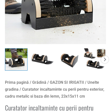
metalic
si
baza
din
lemn,
23x15x11
cm
Prima pagină
/
Grădină
/
GAZON SI IRIGATII
/
Unelte
gradina
/ Curatator incaltaminte cu perii pentru exterior,
cadru metalic si baza din lemn, 23x15x11 cm
Curatator incaltaminte cu perii pentru