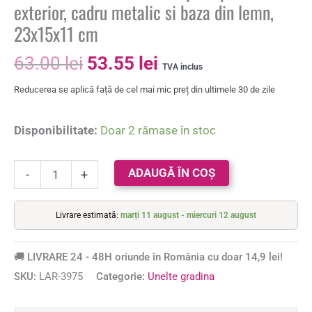
exterior, cadru metalic si baza din lemn,
23x15x11 cm
63.00
lei
53.55
lei
TVA inclus
Reducerea se aplică față de cel mai mic preț din ultimele 30 de zile
Disponibilitate:
Doar 2 rămase în stoc
ADAUGĂ ÎN COȘ
-
+
Livrare estimată:
marți 11 august - miercuri 12 august
🚚 LIVRARE 24 - 48H oriunde în România cu doar 14,9 lei!
SKU:
LAR-3975
Categorie:
Unelte gradina