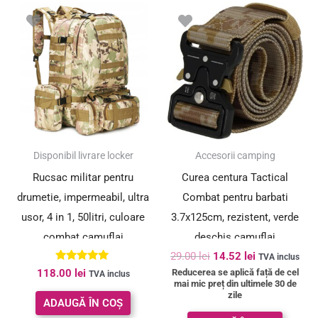
Prețul
Prețul
inițial
curent
a
este:
fost:
14.52 lei.
29.00 lei.
SUPER PREȚ!
Disponibil livrare locker
Accesorii camping
Rucsac militar pentru
Curea centura Tactical
drumetie, impermeabil, ultra
Combat pentru barbati
usor, 4 in 1, 50litri, culoare
3.7x125cm, rezistent, verde
combat camuflaj
deschis camuflaj
29.00
lei
14.52
lei
TVA inclus
Evaluat la
Reducerea se aplică față de cel
118.00
lei
TVA inclus
5.00
mai mic preț din ultimele 30 de
din 5
zile
ADAUGĂ ÎN COȘ