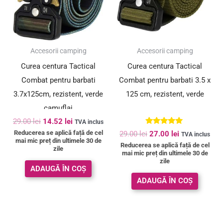
SUPER PREȚ!
SUPER PREȚ!
Accesorii camping
Accesorii camping
Curea centura Tactical
Curea centura Tactical
Combat pentru barbati
Combat pentru barbati 3.5 x
3.7x125cm, rezistent, verde
125 cm, rezistent, verde
camuflaj
29.00
lei
14.52
lei
TVA inclus
Evaluat la
Reducerea se aplică față de cel
29.00
lei
27.00
lei
TVA inclus
5.00
mai mic preț din ultimele 30 de
Reducerea se aplică față de cel
din 5
zile
mai mic preț din ultimele 30 de
zile
ADAUGĂ ÎN COȘ
ADAUGĂ ÎN COȘ