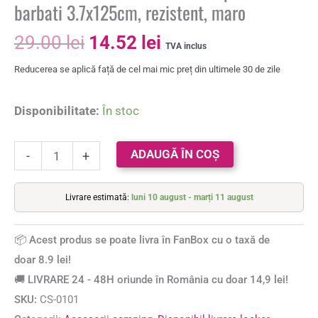
barbati 3.7x125cm, rezistent, maro
29.00
lei
14.52
lei
TVA inclus
Reducerea se aplică față de cel mai mic preț din ultimele 30 de zile
Disponibilitate:
În stoc
ADAUGĂ ÎN COȘ
-
+
Livrare estimată:
luni 10 august - marți 11 august
📦 Acest produs se poate livra în FanBox cu o taxă de
doar 8.9 lei!
🚚 LIVRARE 24 - 48H oriunde în România cu doar 14,9 lei!
SKU:
CS-0101