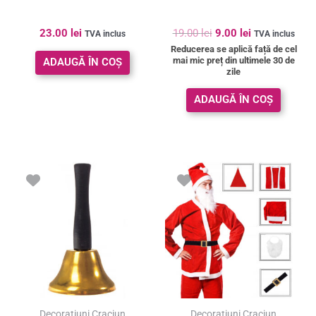
23.00
lei
19.00
lei
9.00
lei
TVA inclus
TVA inclus
Reducerea se aplică față de cel
mai mic preț din ultimele 30 de
ADAUGĂ ÎN COȘ
zile
ADAUGĂ ÎN COȘ
Prețul
Prețul
inițial
curent
a
este:
fost:
51.00 lei.
86.00 lei.
SUPER PREȚ!
Decoratiuni Craciun
Decoratiuni Craciun