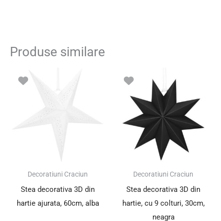
Produse similare
Prețul
Prețul
inițial
curent
a
este:
fost:
9.00 lei.
19.00 lei.
SUPER PREȚ!
Decoratiuni Craciun
Decoratiuni Craciun
Stea decorativa 3D din
Stea decorativa 3D din
hartie ajurata, 60cm, alba
hartie, cu 9 colturi, 30cm,
neagra