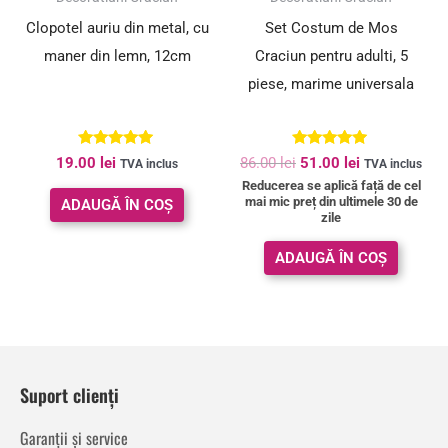
Clopotel auriu din metal, cu
Set Costum de Mos
maner din lemn, 12cm
Craciun pentru adulti, 5
piese, marime universala
Evaluat la
Evaluat la
19.00
lei
86.00
lei
51.00
lei
TVA inclus
TVA inclus
5.00
5.00
Reducerea se aplică față de cel
din 5
din 5
mai mic preț din ultimele 30 de
ADAUGĂ ÎN COȘ
zile
ADAUGĂ ÎN COȘ
Suport clienți
Garanții și service