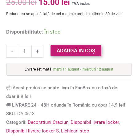
25.00
lei
15.00
lei
TVA inclus
Reducerea se aplică față de cel mai mic preț din ultimele 30 de zile
Disponibilitate:
În stoc
ADAUGĂ ÎN COȘ
-
+
Livrare estimată:
marți 11 august - miercuri 12 august
📦 Acest produs se poate livra în FanBox cu o taxă de
doar 8.9 lei!
🚚 LIVRARE 24 - 48H oriunde în România cu doar 14,9 lei!
SKU:
CA-0613
Categorii:
Decoratiuni Craciun
,
Disponibil livrare locker
,
Disponibil livrare locker S
,
Lichidari stoc