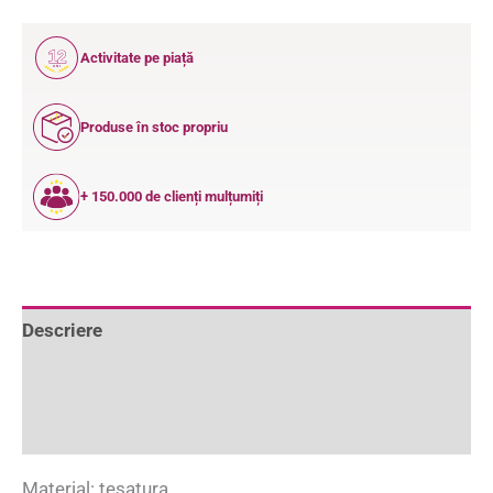
12
Activitate pe piață
ANI
Produse în stoc propriu
+ 150.000 de clienți mulțumiți
Descriere
Informații suplimentare
Recenzii (0)
Material: tesatura