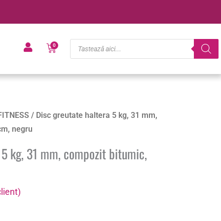
Products
Cart
0
search
FITNESS
/ Disc greutate haltera 5 kg, 31 mm,
cm, negru
a 5 kg, 31 mm, compozit bitumic,
lient)