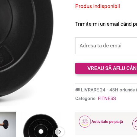
baza unei
Produs indisponibil
singure
evaluări
Trimite-mi un email când p
🚚 LIVRARE 24 - 48H oriunde î
Categorie:
FITNESS
12
Activitate pe piață
ANI