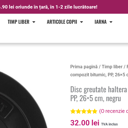
.90 lei oriunde în țară, în 1-2 zile lucrătoare!
TIMP LIBER
ARTICOLE COPII
IARNA
Prima pagină
/
Timp liber
/
compozit bitumic, PP, 26×5 
Disc greutate halter
PP, 26×5 cm, negru
(O recenzie c
Evaluat la
32.00
lei
5.00
din 5 pe
TVA inclus