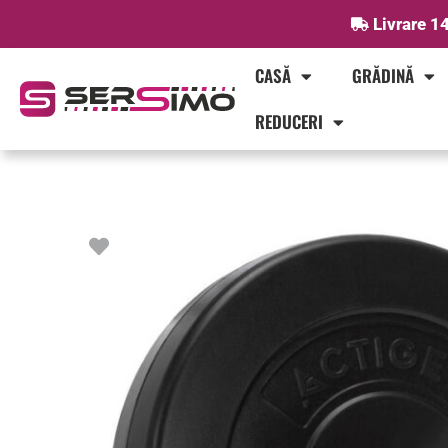
Skip
Livrare 14
to
content
CASĂ
GRĂDINĂ
REDUCERI