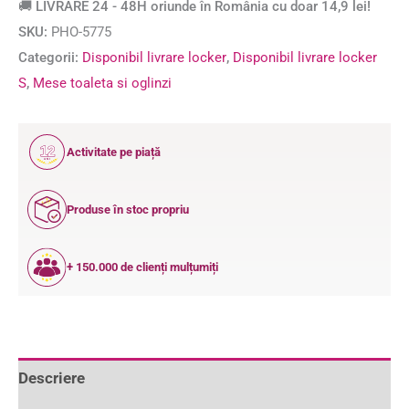
🚚 LIVRARE 24 - 48H oriunde în România cu doar 14,9 lei!
SKU:
PHO-5775
Categorii:
Disponibil livrare locker
,
Disponibil livrare locker
S
,
Mese toaleta si oglinzi
12
Activitate pe piață
ANI
Produse în stoc propriu
+ 150.000 de clienți mulțumiți
Descriere