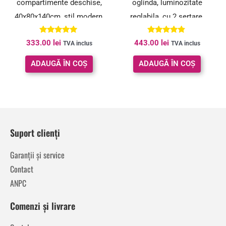
compartimente deschise,
oglinda, luminozitate
40x80x140cm, stil modern,
reglabila, cu 2 sertare,
alb
80x40x145cm, negru
Evaluat la
Evaluat la
333.00
lei
443.00
lei
TVA inclus
TVA inclus
5.00
4.67
din 5
din 5
ADAUGĂ ÎN COȘ
ADAUGĂ ÎN COȘ
Suport clienți
Garanții și service
Contact
ANPC
Comenzi și livrare