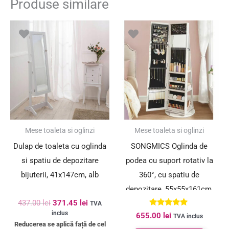
Produse similare
Prețul
Prețul
inițial
curent
a
este:
fost:
371.45 lei.
437.00 lei.
SUPER PREȚ!
Mese toaleta si oglinzi
Mese toaleta si oglinzi
Dulap de toaleta cu oglinda
SONGMICS Oglinda de
si spatiu de depozitare
podea cu suport rotativ la
bijuterii, 41x147cm, alb
360°, cu spatiu de
depozitare, 55x55x161cm,
437.00
lei
371.45
lei
alb cenusiu
TVA
Evaluat la
inclus
655.00
lei
TVA inclus
5.00
Reducerea se aplică față de cel
din 5