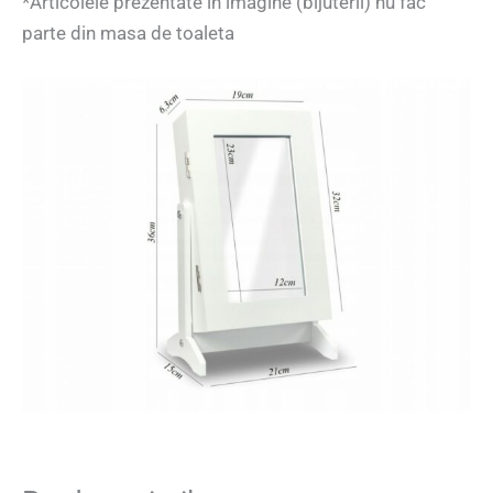
*Articolele prezentate in imagine (bijuterii) nu fac
parte din masa de toaleta